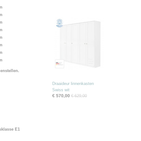
cm
cm
cm
cm
cm
cm
cm
cm
enstellen.
Draaideur linnenkasten
Swiss wit
€ 570,00
€ 629,00
sklasse E1