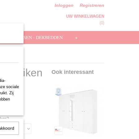
Inloggen
Registreren
UW WINKELWAGEN
Geen producten
(0)
HOOFDKUSSEN - DEKBEDDEN
+
ska Eiken
Ook interessant
ia-
nze sociale
ikt. Zij
hebben
nken?
akkoord