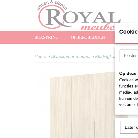
Cookie
BOXSPRING
OPBERGBEDDEN
MATRASS
Toeste
Home
>
Slaapkamer meubel
>
Kledingkasten
>
Draa
Op deze 
Cookies wo
functies e
media-, ad
kunnen dez
verzameld 
Later 