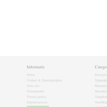
Informatie
Catego
Home
Boxspri
Contact & Openingstijden
Opbergb
Over ons
Matrass
Voorwaarden
Woonkam
Privacy-policy
Slaapka
Klantenservice
Hoofdku