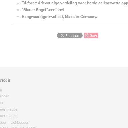
Tri-front: drievoudige verdeling voor harde en krasvaste op
"Blauer Engel"-ecolabel
Hoogwaardige kwaliteit, Made in Germany.
Save
rieën
ng
edden
en
er meubel
mer meubel
ssen - Dekbedden