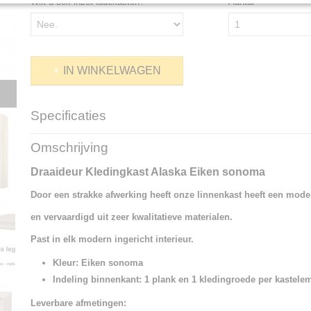
Wilt u ook inzet ladekasten?
Aantal
IN WINKELWAGEN
Specificaties
Productcode
881-20633
Omschrijving
Draaideur Kledingkast Alaska Eiken sonoma
Door een strakke afwerking heeft onze linnenkast heeft een mode
en vervaardigd uit zeer kwalitatieve materialen.
Past in elk modern ingericht interieur.
Kleur: Eiken sonoma
Indeling binnenkant: 1 plank en 1 kledingroede per kastele
Leverbare afmetingen: