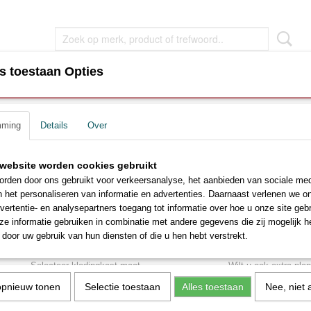
s toestaan Opties
EN
WOONKAMER MEUBEL
SLAAPKAMER MEUBEL
mming
Details
Over
ideurkasten
>
Draaideur Kledingkast Alaska Eiken sonoma
Draaideur Kledingkast Ala
website worden cookies gebruikt
rden door ons gebruikt voor verkeersanalyse, het aanbieden van sociale med
sonoma
n het personaliseren van informatie en advertenties. Daarnaast verlenen we o
vertentie- en analysepartners toegang tot informatie over hoe u onze site gebru
€ 410,00
e informatie gebruiken in combinatie met andere gegevens die zij mogelijk 
€ 480,00
(inclusief btw 21%)
door uw gebruik van hun diensten of die u hen hebt verstrekt.
Levertijd ca. 6 - 10 weken
Selecteer kledingkast maat
Wilt u ook extra pla
opnieuw tonen
Selectie toestaan
Alles toestaan
Nee, niet 