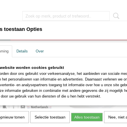
s toestaan Opties
EN
WOONKAMER MEUBEL
SLAAPKAMER MEUBEL
mming
Details
Over
website worden cookies gebruikt
rden door ons gebruikt voor verkeersanalyse, het aanbieden van sociale med
n het personaliseren van informatie en advertenties. Daarnaast verlenen we o
vertentie- en analysepartners toegang tot informatie over hoe u onze site gebru
e informatie gebruiken in combinatie met andere gegevens die zij mogelijk 
door uw gebruik van hun diensten of die u hen hebt verstrekt.
opnieuw tonen
Selectie toestaan
Alles toestaan
Nee, niet 