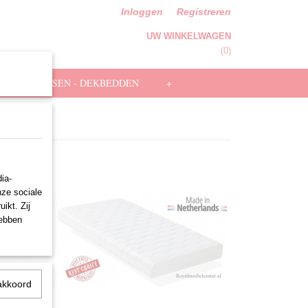
Inloggen
Registreren
UW WINKELWAGEN
Geen producten
(0)
HOOFDKUSSEN - DEKBEDDEN
+
ia-
nze sociale
ikt. Zij
hebben
akkoord