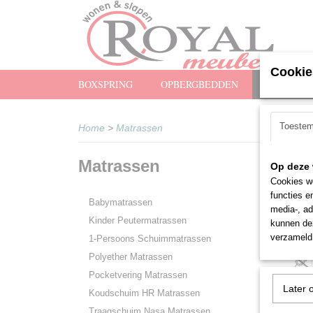
Cookie
BOXSPRING
OPBERGBEDDEN
MATRASS
Toeste
Home
>
Matrassen
Matrassen
Op deze 
Cookies wo
functies e
Babymatrassen
media-, ad
Kinder Peutermatrassen
kunnen dez
verzameld 
1-Persoons Schuimmatrassen
Polyether Matrassen
Pocketvering Matrassen
Later 
Koudschuim HR Matrassen
Traagschuim Nasa Matrassen