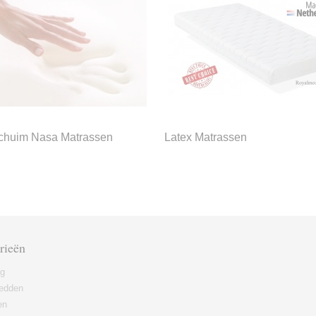
chuim Nasa Matrassen
Latex Matrassen
rieën
ng
edden
en