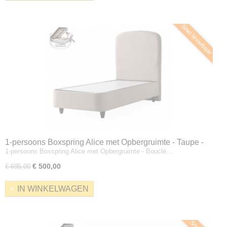
Snel leverbaar
1-persoons Boxspring Alice met Opbergruimte - Taupe -
1-persoons Boxspring Alice met Opbergruimte - Bouclé…
Zonder Matras
€ 500,00
€ 695,00
IN WINKELWAGEN