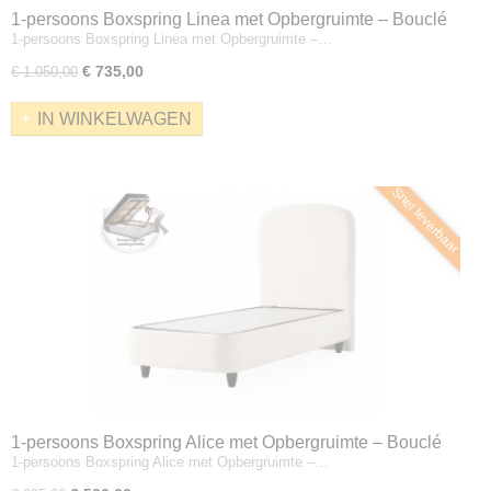
1-persoons Boxspring Linea met Opbergruimte – Bouclé
1-persoons Boxspring Linea met Opbergruimte –…
Crème – Incl. Matras
€ 735,00
€ 1.050,00
IN WINKELWAGEN
Snel leverbaar
1-persoons Boxspring Alice met Opbergruimte – Bouclé
1-persoons Boxspring Alice met Opbergruimte –…
Crème – Zonder Matras