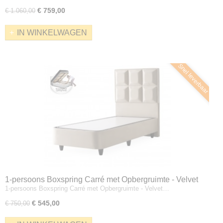
€ 759,00
€ 1.060,00
IN WINKELWAGEN
Snel leverbaar
1-persoons Boxspring Carré met Opbergruimte - Velvet
1-persoons Boxspring Carré met Opbergruimte - Velvet…
Beige - Zonder Matras
€ 545,00
€ 750,00