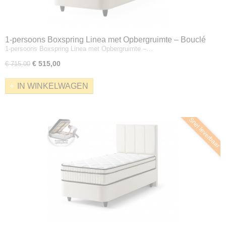
1-persoons Boxspring Linea met Opbergruimte – Bouclé
1-persoons Boxspring Linea met Opbergruimte –…
Crème – Zonder Matras
€ 515,00
€ 715,00
IN WINKELWAGEN
Snel leverbaar