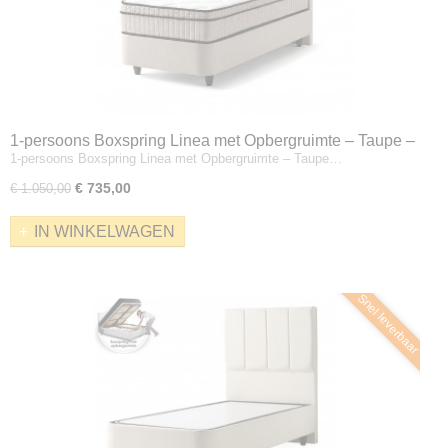
1-persoons Boxspring Linea met Opbergruimte – Taupe –
1-persoons Boxspring Linea met Opbergruimte – Taupe…
Incl. Matras
€ 735,00
€ 1.050,00
IN WINKELWAGEN
Snel leverbaar