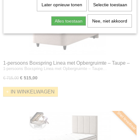
Later opnieuw tonen
Selectie toestaan
Alles toestaan
Nee, niet akkoord
1-persoons Boxspring Linea met Opbergruimte – Taupe –
1-persoons Boxspring Linea met Opbergruimte – Taupe…
Zonder Matras
€ 515,00
€ 715,00
IN WINKELWAGEN
Snel leverbaar