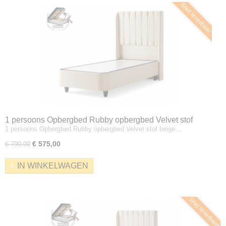
Snel leverbaar
1 persoons Opbergbed Rubby opbergbed Velvet stof
1 persoons Opbergbed Rubby opbergbed Velvet stof beige…
beige zonder matras
€ 575,00
€ 790,00
IN WINKELWAGEN
Snel leverbaar