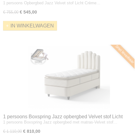
1 persoons Opbergbed Jazz Velvet stof Licht Crème…
zonder matras
€ 545,00
€ 755,00
IN WINKELWAGEN
Snel leverbaar
1 persoons Boxspring Jazz opbergbed Velvet stof Licht
1 persoons Boxspring Jazz opbergbed met matras-Velvet stof…
Crème met matras.
€ 810,00
€ 1.110,00