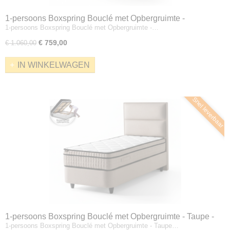
1-persoons Boxspring Bouclé met Opbergruimte -
1-persoons Boxspring Bouclé met Opbergruimte -…
Crèmekleur - Incl. Matras
€ 759,00
€ 1.060,00
IN WINKELWAGEN
Snel leverbaar
1-persoons Boxspring Bouclé met Opbergruimte - Taupe -
1-persoons Boxspring Bouclé met Opbergruimte - Taupe…
Incl. Matras