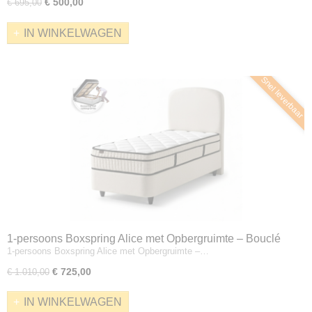
€ 500,00
€ 695,00
IN WINKELWAGEN
Snel leverbaar
1-persoons Boxspring Alice met Opbergruimte – Bouclé
1-persoons Boxspring Alice met Opbergruimte –…
Crème – Incl. Matras
€ 725,00
€ 1.010,00
IN WINKELWAGEN