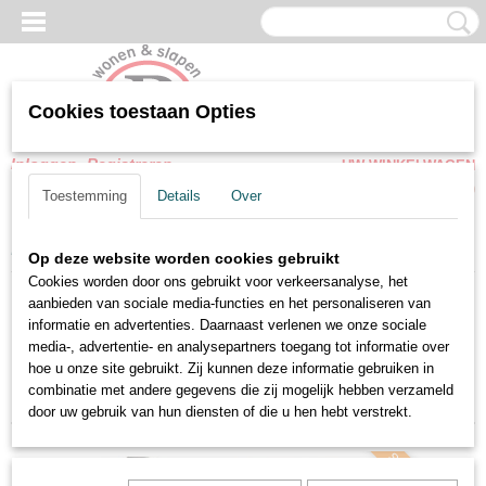
Cookies toestaan Opties
Inloggen
Registreren
UW WINKELWAGEN
Geen producten
(0)
Toestemming
Details
Over
Home
>
Opbergbedden
>
1-Persoons Opbergbedden
Op deze website worden cookies gebruikt
Cookies worden door ons gebruikt voor verkeersanalyse, het
aanbieden van sociale media-functies en het personaliseren van
Sorteer op:
informatie en advertenties. Daarnaast verlenen we onze sociale
media-, advertentie- en analysepartners toegang tot informatie over
1
2
»
hoe u onze site gebruikt. Zij kunnen deze informatie gebruiken in
combinatie met andere gegevens die zij mogelijk hebben verzameld
door uw gebruik van hun diensten of die u hen hebt verstrekt.
Snel leverbaar