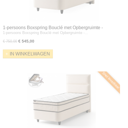
1-persoons Boxspring Bouclé met Opbergruimte -
1-persoons Boxspring Bouclé met Opbergruimte -…
Crèmekleur- Zonder Matras
€ 545,00
€ 750,00
IN WINKELWAGEN
Snel leverbaar