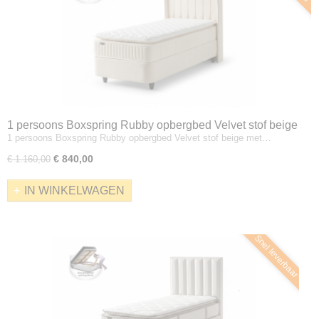
1 persoons Boxspring Rubby opbergbed Velvet stof beige
1 persoons Boxspring Rubby opbergbed Velvet stof beige met…
met matras
€ 840,00
€ 1.160,00
IN WINKELWAGEN
Snel leverbaar