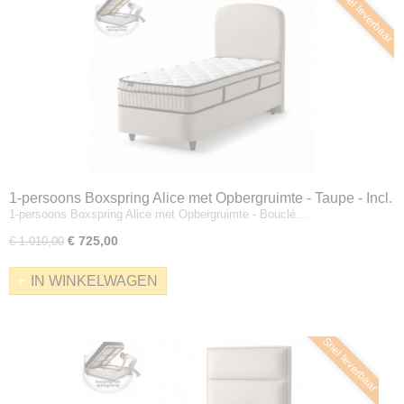
Snel leverbaar
1-persoons Boxspring Alice met Opbergruimte - Taupe - Incl.
1-persoons Boxspring Alice met Opbergruimte - Bouclé…
Matras
€ 725,00
€ 1.010,00
IN WINKELWAGEN
Snel leverbaar