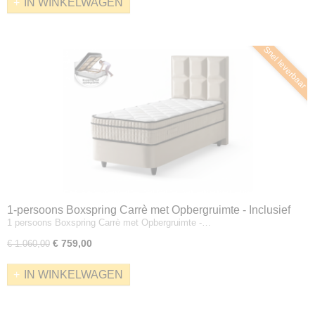
IN WINKELWAGEN
Snel leverbaar
1-persoons Boxspring Carrè met Opbergruimte - Inclusief
1 persoons Boxspring Carrè met Opbergruimte -…
matras - Velvet Beige
€ 759,00
€ 1.060,00
IN WINKELWAGEN