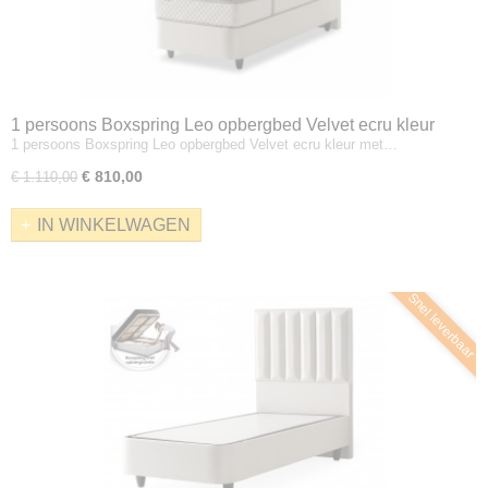
1 persoons Boxspring Leo opbergbed Velvet ecru kleur
1 persoons Boxspring Leo opbergbed Velvet ecru kleur met…
met matras
€ 810,00
€ 1.110,00
IN WINKELWAGEN
Snel leverbaar