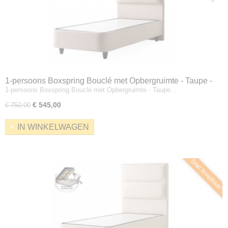
1-persoons Boxspring Bouclé met Opbergruimte - Taupe -
1-persoons Boxspring Bouclé met Opbergruimte - Taupe…
Zonder Matras
€ 545,00
€ 750,00
IN WINKELWAGEN
Snel leverbaar