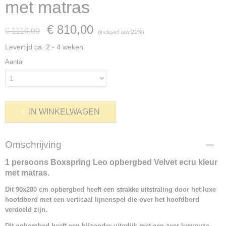
met matras
€ 810,00
€ 1110,00
(inclusief btw 21%)
Levertijd ca. 2 - 4 weken
Aantal
IN WINKELWAGEN
Omschrijving
1 persoons Boxspring Leo opbergbed Velvet ecru kleur
met matras.
Dit 90x200 cm opbergbed heeft een strakke uitstraling door het luxe
hoofdbord met een verticaal lijnenspel die over het hoofdbord
verdeeld zijn.
Dit opbergbed heeft een bijzonder uiterlijk met een zeer luxueuze