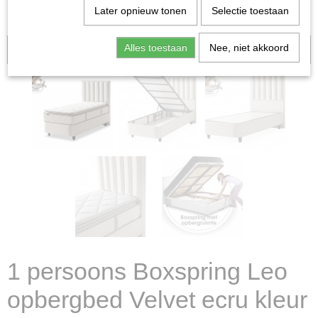
Later opnieuw tonen
Selectie toestaan
Alles toestaan
Nee, niet akkoord
Aanbieding
1 persoons Boxspring Leo
opbergbed Velvet ecru kleur