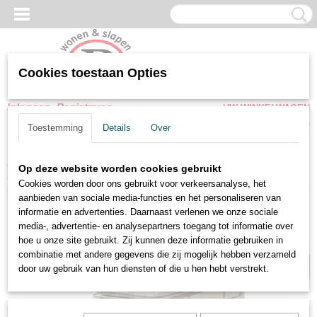
Cookies toestaan Opties
Inloggen
Registreren
UW WINKELWAGEN
Geen producten
(0)
Toestemming
Details
Over
Home
>
Opbergbedden
>
1-Persoons Opbergbedden
>
1 persoons
Op deze website worden cookies gebruikt
Boxspring Leo opbergbed Velvet ecru kleur met matras
Cookies worden door ons gebruikt voor verkeersanalyse, het
aanbieden van sociale media-functies en het personaliseren van
informatie en advertenties. Daarnaast verlenen we onze sociale
Snel leverbaar
media-, advertentie- en analysepartners toegang tot informatie over
hoe u onze site gebruikt. Zij kunnen deze informatie gebruiken in
combinatie met andere gegevens die zij mogelijk hebben verzameld
door uw gebruik van hun diensten of die u hen hebt verstrekt.