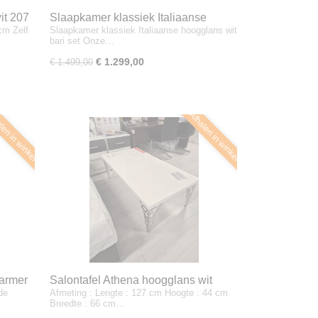
it 207
Slaapkamer klassiek Italiaanse
cm Zelf
Slaapkamer klassiek Italiaanse hoogglans wit
hoogglans wit bari set
bari set Onze…
€ 1.299,00
€ 1.499,00
len in winkel
Afhalen in winkel
marmer
Salontafel Athena hoogglans wit
de
Afmeting : Lengte : 127 cm Hoogte : 44 cm
Breedte : 66 cm…