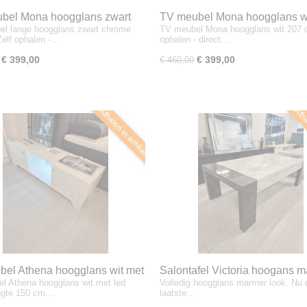
bel Mona hoogglans zwart
TV meubel Mona hoogglans w
l lange hoogglans zwart chrome
TV meubel Mona hoogglans wit 207 
cm
elf ophalen -…
ophalen - direct…
€ 399,00
€ 399,00
€ 460,00
Afhalen in winkel
Afha
bel Athena hoogglans wit met
Salontafel Victoria hoogans 
l Athena hoogglans wit met led
Volledig hoogglans marmer look. Nu 
mp
zwart - wit
ngte 150 cm…
laatste…