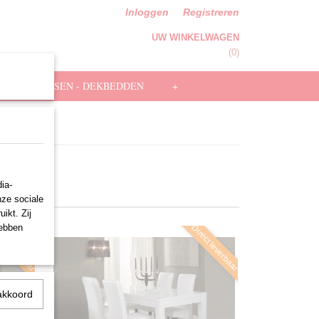
Inloggen
Registreren
UW WINKELWAGEN
Geen producten
(0)
HOOFDKUSSEN - DEKBEDDEN
+
ia-
nze sociale
ikt. Zij
hebben
ct leverbaar
Direct leverbaar
akkoord