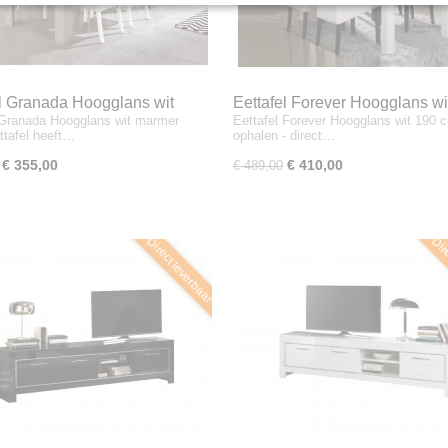
el Granada Hoogglans wit
Eettafel Forever Hoogglans wi
 Granada Hoogglans wit marmer
Eettafel Forever Hoogglans wit 190 
 beton
cm
ttafel heeft…
ophalen - direct…
€ 355,00
€ 410,00
€ 489,00
Direct leverbaar
Dire