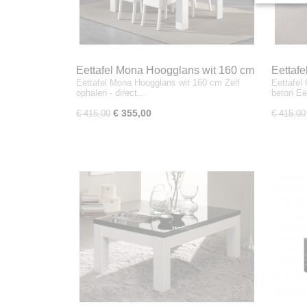
Eettafel Mona Hoogglans wit 160 cm
Eettaf
Eettafel Mona Hoogglans wit 160 cm Zelf
Eettafel
marmer
ophalen - direct…
beton Ee
€ 355,00
€ 415,00
€ 415,00