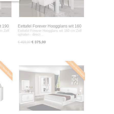
t 190
Eettafel Forever Hoogglans wit 160
cm Zelf
Eettafel Forever Hoogglans wit 160 cm Zelf
cm
ophalen - direct…
€ 375,00
€ 459,00
ct leverbaar
Direct leverbaar