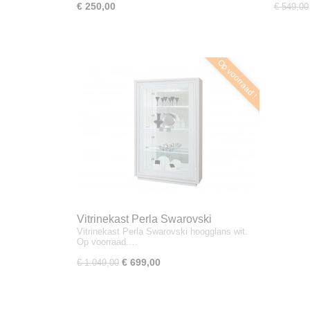
€ 250,00
€ 549,00
Op voorraad !
Vitrinekast Perla Swarovski
Vitrinekast Perla Swarovski hoogglans wit.
hoogglans wit
Op voorraad.…
€ 699,00
€ 1.049,00