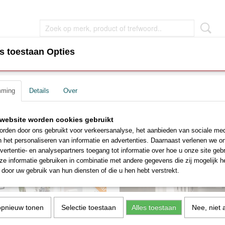
s toestaan Opties
EN
WOONKAMER MEUBEL
SLAAPKAMER MEUBEL
mming
Details
Over
website worden cookies gebruikt
rden door ons gebruikt voor verkeersanalyse, het aanbieden van sociale med
n het personaliseren van informatie en advertenties. Daarnaast verlenen we o
vertentie- en analysepartners toegang tot informatie over hoe u onze site gebru
e informatie gebruiken in combinatie met andere gegevens die zij mogelijk 
Direct leverbaar
Dire
door uw gebruik van hun diensten of die u hen hebt verstrekt.
opnieuw tonen
Selectie toestaan
Alles toestaan
Nee, niet 