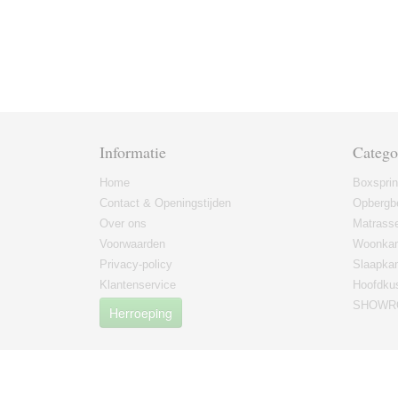
Informatie
Catego
Home
Boxspri
Contact & Openingstijden
Opbergb
Over ons
Matrass
Voorwaarden
Woonkam
Privacy-policy
Slaapka
Klantenservice
Hoofdku
SHOWRO
Herroeping