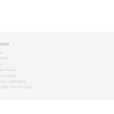
rieën
ng
edden
en
er meubel
mer meubel
ssen - Dekbedden
OM - OP=OP-SALE