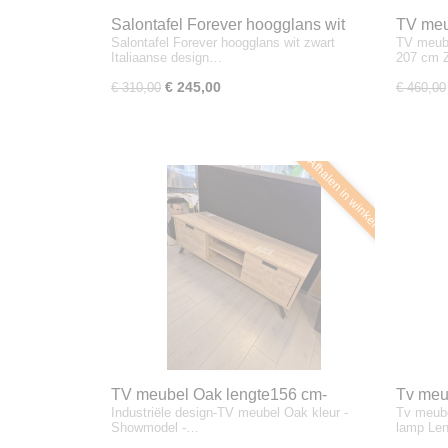
Salontafel Forever hoogglans wit
TV meu
Salontafel Forever hoogglans wit zwart
TV meube
zwart
207 cm
Italiaanse design…
207 cm Z
€ 245,00
€ 310,00
€ 460,00
Afhalen in winkel
TV meubel Oak lengte156 cm-
Tv meu
Industriële design-TV meubel Oak kleur -
Tv meube
Industriële design
led la
Showmodel -…
lamp Le