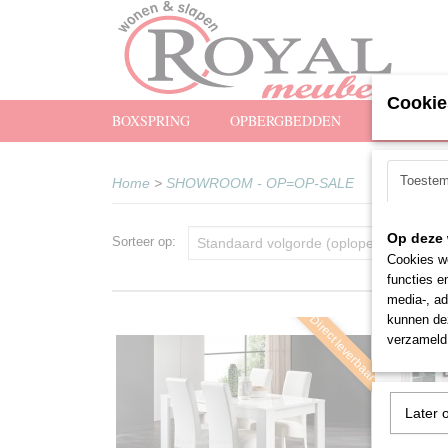
Cookie
BOXSPRING
OPBERGBEDDEN
MATRASS
Toeste
Home
>
SHOWROOM - OP=OP-SALE
Op deze 
Sorteer op:
Cookies wo
functies e
media-, ad
kunnen dez
Direct leverbaar
verzameld 
Later 