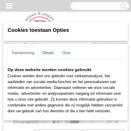
Cookies toestaan Opties
Inloggen
Registreren
UW WINKELWAGEN
Geen producten
(0)
Toestemming
Details
Over
Home
>
SHOWROOM - OP=OP-SALE
>
Slaapkamer klassiek
Op deze website worden cookies gebruikt
Italiaanse hoogglans wit bari set
Cookies worden door ons gebruikt voor verkeersanalyse, het
aanbieden van sociale media-functies en het personaliseren van
Direct leverbaar
informatie en advertenties. Daarnaast verlenen we onze sociale
media-, advertentie- en analysepartners toegang tot informatie over
hoe u onze site gebruikt. Zij kunnen deze informatie gebruiken in
combinatie met andere gegevens die zij mogelijk hebben verzameld
door uw gebruik van hun diensten of die u hen hebt verstrekt.