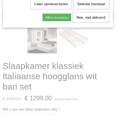
Later opnieuw tonen
Selectie toestaan
Aanbieding!
Alles toestaan
Nee, niet akkoord
Slaapkamer klassiek
Italiaanse hoogglans wit
bari set
€ 1299,00
€ 1499,00
(inclusief btw 21%)
Wilt u ook een latten bedbodem erbij ?