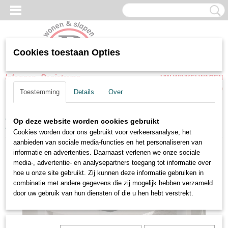
Cookies toestaan Opties
Inloggen
Registreren
UW WINKELWAGEN
Geen producten
(0)
Toestemming
Details
Over
Home
>
Woonkamer meubel
>
Tafels
>
Salontafel Forever
Op deze website worden cookies gebruikt
hoogglans wit zwart
Cookies worden door ons gebruikt voor verkeersanalyse, het
aanbieden van sociale media-functies en het personaliseren van
informatie en advertenties. Daarnaast verlenen we onze sociale
media-, advertentie- en analysepartners toegang tot informatie over
hoe u onze site gebruikt. Zij kunnen deze informatie gebruiken in
combinatie met andere gegevens die zij mogelijk hebben verzameld
door uw gebruik van hun diensten of die u hen hebt verstrekt.