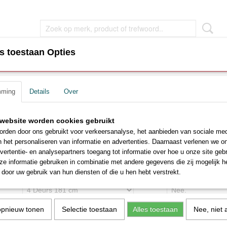
s toestaan Opties
EN
WOONKAMER MEUBEL
SLAAPKAMER MEUBEL
mming
Details
Over
ideurkasten
>
Draaideur linnenkasten Swiss wit
Draaideur linnenkasten Sw
website worden cookies gebruikt
rden door ons gebruikt voor verkeersanalyse, het aanbieden van sociale med
€ 570,00
n het personaliseren van informatie en advertenties. Daarnaast verlenen we o
€ 629,00
(inclusief btw 21%)
vertentie- en analysepartners toegang tot informatie over hoe u onze site gebru
Levertijd ca. 6 - 10 weken
e informatie gebruiken in combinatie met andere gegevens die zij mogelijk 
door uw gebruik van hun diensten of die u hen hebt verstrekt.
Selecteer kledingkast maat
Wilt u ook extra pla
Aantal
opnieuw tonen
Selectie toestaan
Alles toestaan
Nee, niet 