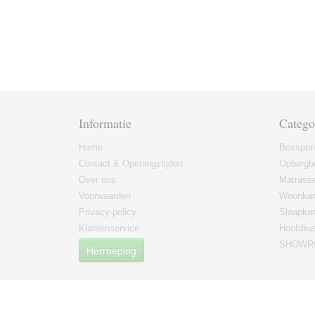
Informatie
Catego
Home
Boxspri
Contact & Openingstijden
Opbergb
Over ons
Matrass
Voorwaarden
Woonkam
Privacy-policy
Slaapka
Klantenservice
Hoofdku
SHOWRO
Herroeping