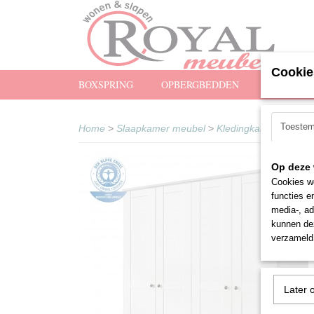
Cookie
BOXSPRING
OPBERGBEDDEN
MATRASS
Toeste
Home
>
Slaapkamer meubel
>
Kledingkasten
>
Draa
Op deze 
Cookies wo
functies e
media-, ad
kunnen dez
verzameld 
Later 