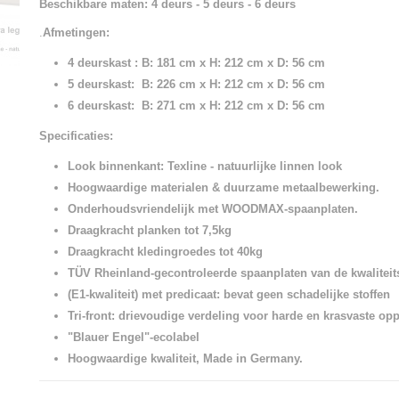
Beschikbare maten:
4 deurs - 5 deurs - 6 deurs
.
Afmetingen:
4 deurskast : B: 181 cm x H: 212 cm x D: 56 cm
5 deurskast: B: 226 cm x H: 212 cm x D: 56 cm
6 deurskast: B: 271 cm x H: 212 cm x D: 56 cm
Specificaties:
Look binnenkant: Texline - natuurlijke linnen look
Hoogwaardige materialen & duurzame metaalbewerking.
Onderhoudsvriendelijk met WOODMAX-spaanplaten.
Draagkracht planken tot 7,5kg
Draagkracht kledingroedes tot 40kg
TÜV Rheinland-gecontroleerde spaanplaten van de kwaliteit
(E1-kwaliteit)
met predicaat: bevat geen schadelijke stoffen
Tri-front: drievoudige verdeling voor harde en krasvaste op
"Blauer Engel"-ecolabel
Hoogwaardige kwaliteit, Made in Germany.