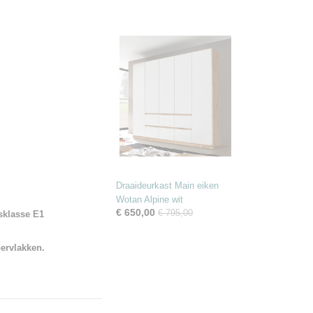
Draaideurkast Main eiken
Wotan Alpine wit
€ 650,00
€ 795,00
sklasse E1
pervlakken.