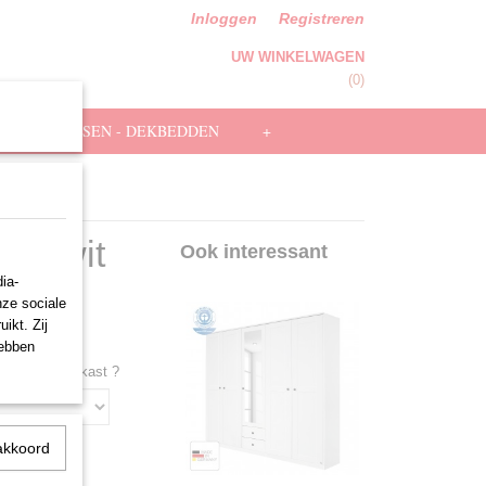
Inloggen
Registreren
UW WINKELWAGEN
Geen producten
(0)
HOOFDKUSSEN - DEKBEDDEN
+
iss wit
Ook interessant
ia-
nze sociale
ikt. Zij
hebben
nken voor uw kast ?
akkoord