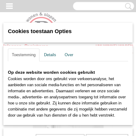
Cookies toestaan Opties
Inloggen
Registreren
UW WINKELWAGEN
Geen producten
(0)
Toestemming
Details
Over
Home
>
Slaapkamer meubel
>
Kledingkasten
>
Draaideurkasten
>
Op deze website worden cookies gebruikt
Draaideur linnenkasten Swiss wit spiegeldeuren met laden
Cookies worden door ons gebruikt voor verkeersanalyse, het
aanbieden van sociale media-functies en het personaliseren van
informatie en advertenties. Daarnaast verlenen we onze sociale
media-, advertentie- en analysepartners toegang tot informatie over
hoe u onze site gebruikt. Zij kunnen deze informatie gebruiken in
combinatie met andere gegevens die zij mogelijk hebben verzameld
door uw gebruik van hun diensten of die u hen hebt verstrekt.