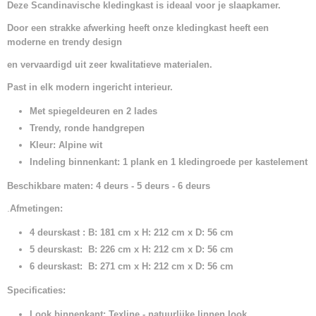
Deze Scandinavische kledingkast is ideaal voor je slaapkamer.
Door een strakke afwerking heeft onze kledingkast heeft een
moderne en trendy design
en vervaardigd uit zeer kwalitatieve materialen.
Past in elk modern ingericht interieur.
Met spiegeldeuren en 2 lades
Trendy, ronde handgrepen
Kleur: Alpine wit
Indeling binnenkant: 1 plank en 1 kledingroede per kastelement
Beschikbare maten:
4 deurs - 5 deurs - 6 deurs
.
Afmetingen:
4 deurskast : B: 181 cm x H: 212 cm x D: 56 cm
5 deurskast: B: 226 cm x H: 212 cm x D: 56 cm
6 deurskast: B: 271 cm x H: 212 cm x D: 56 cm
Specificaties:
Look binnenkant: Texline - natuurlijke linnen look