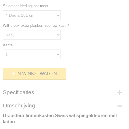
Selecteer kledingkast maat
Wilt u ook extra planken voor uw kast ?
Aantal
IN WINKELWAGEN
Specificaties
Productcode
Omschrijving
40-20913
Draaideur linnenkasten Swiss wit spiegeldeuren met
laden.