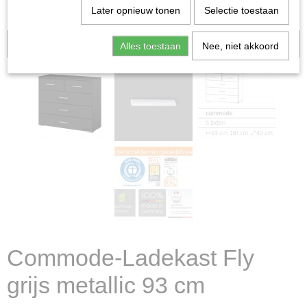
Later opnieuw tonen
Selectie toestaan
Aanbieding
Alles toestaan
Nee, niet akkoord
Commode-Ladekast Fly
grijs metallic 93 cm