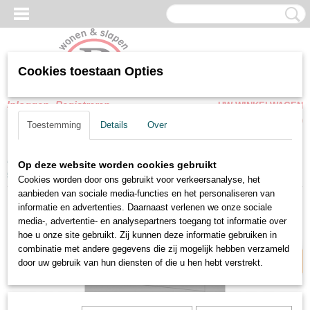
Cookies toestaan Opties
Inloggen
Registreren
UW WINKELWAGEN
Geen producten
(0)
Toestemming
Details
Over
Home
>
Woonkamer meubel
>
Kasten
>
Commode-Ladekast Fly
Op deze website worden cookies gebruikt
grijs metallic 93 cm
Cookies worden door ons gebruikt voor verkeersanalyse, het
aanbieden van sociale media-functies en het personaliseren van
informatie en advertenties. Daarnaast verlenen we onze sociale
Breedte 93 cm
media-, advertentie- en analysepartners toegang tot informatie over
hoe u onze site gebruikt. Zij kunnen deze informatie gebruiken in
combinatie met andere gegevens die zij mogelijk hebben verzameld
door uw gebruik van hun diensten of die u hen hebt verstrekt.