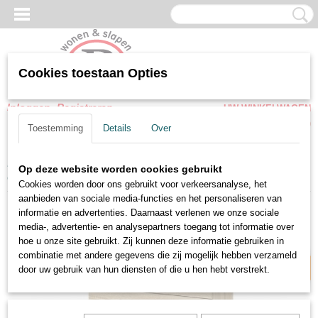
Cookies toestaan Opties
Inloggen
Registreren
UW WINKELWAGEN
Geen producten
(0)
Toestemming
Details
Over
Home
>
Woonkamer meubel
>
Kasten
>
Commode-Ladekast Fly
Op deze website worden cookies gebruikt
eiken sonoma 93 cm
Cookies worden door ons gebruikt voor verkeersanalyse, het
aanbieden van sociale media-functies en het personaliseren van
informatie en advertenties. Daarnaast verlenen we onze sociale
Breedte 93 cm
media-, advertentie- en analysepartners toegang tot informatie over
hoe u onze site gebruikt. Zij kunnen deze informatie gebruiken in
combinatie met andere gegevens die zij mogelijk hebben verzameld
door uw gebruik van hun diensten of die u hen hebt verstrekt.