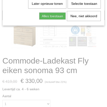
Later opnieuw tonen
Selectie toestaan
Aanbieding
Alles toestaan
Nee, niet akkoord
Commode-Ladekast Fly
eiken sonoma 93 cm
€ 330,00
€ 419,00
(inclusief btw 21%)
Levertijd ca. 4 - 6 weken
Aantal