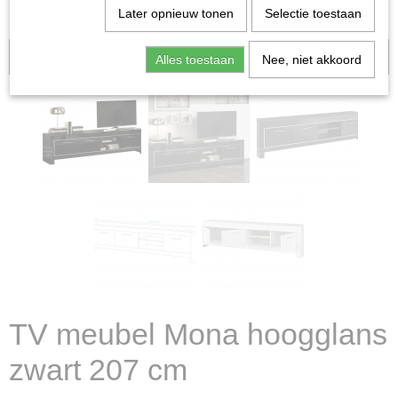
Later opnieuw tonen
Selectie toestaan
Aanbieding!
Alles toestaan
Nee, niet akkoord
TV meubel Mona hoogglans
zwart 207 cm