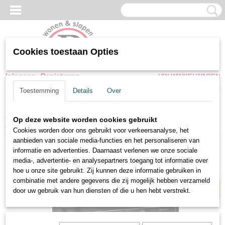
Cookies toestaan Opties
Inloggen
Registreren
UW WINKELWAGEN
Geen producten
(0)
Toestemming
Details
Over
Home
>
Woonkamer meubel
>
Kasten
>
TV meubel Mona
Op deze website worden cookies gebruikt
hoogglans zwart 207 cm
Cookies worden door ons gebruikt voor verkeersanalyse, het
aanbieden van sociale media-functies en het personaliseren van
Direct leverbaar
informatie en advertenties. Daarnaast verlenen we onze sociale
media-, advertentie- en analysepartners toegang tot informatie over
hoe u onze site gebruikt. Zij kunnen deze informatie gebruiken in
combinatie met andere gegevens die zij mogelijk hebben verzameld
door uw gebruik van hun diensten of die u hen hebt verstrekt.