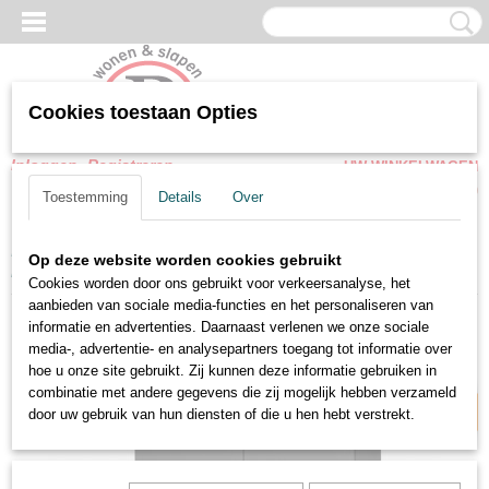
Cookies toestaan Opties
Inloggen
Registreren
UW WINKELWAGEN
Geen producten
(0)
Toestemming
Details
Over
Home
>
Woonkamer meubel
>
Kasten
>
Commode Alaska Grijs
Op deze website worden cookies gebruikt
metallic 2 laden 2 deuren
Cookies worden door ons gebruikt voor verkeersanalyse, het
aanbieden van sociale media-functies en het personaliseren van
informatie en advertenties. Daarnaast verlenen we onze sociale
Soft close
media-, advertentie- en analysepartners toegang tot informatie over
hoe u onze site gebruikt. Zij kunnen deze informatie gebruiken in
combinatie met andere gegevens die zij mogelijk hebben verzameld
door uw gebruik van hun diensten of die u hen hebt verstrekt.