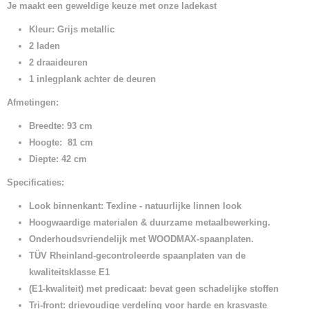
Je maakt een geweldige keuze met onze ladekast
Kleur: Grijs metallic
2 laden
2 draaideuren
1 inlegplank achter de deuren
Afmetingen:
Breedte: 93 cm
Hoogte: 81 cm
Diepte: 42 cm
Specificaties:
Look binnenkant: Texline - natuurlijke linnen look
Hoogwaardige materialen & duurzame metaalbewerking.
Onderhoudsvriendelijk met WOODMAX-spaanplaten.
TÜV Rheinland-gecontroleerde spaanplaten van de
kwaliteitsklasse E1
(E1-kwaliteit)
met predicaat: bevat geen schadelijke stoffen
Tri-front: drievoudige verdeling voor harde en krasvaste