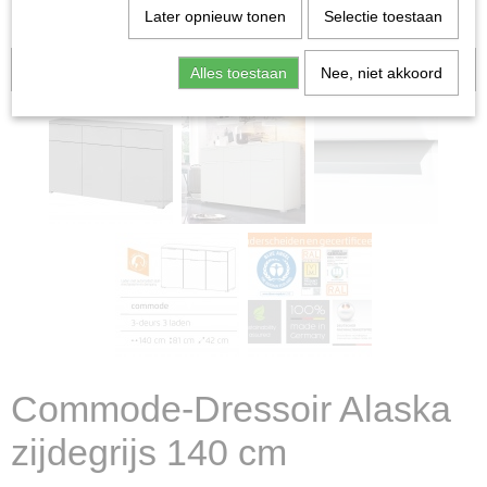
Later opnieuw tonen
Selectie toestaan
Aanbieding
Alles toestaan
Nee, niet akkoord
Commode-Dressoir Alaska
zijdegrijs 140 cm