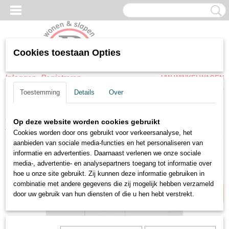
Cookies toestaan Opties
Inloggen
Registreren
UW WINKELWAGEN
Geen producten
(0)
Toestemming
Details
Over
Home
>
Woonkamer meubel
>
Kasten
>
Commode-Dressoir Alaska
Op deze website worden cookies gebruikt
zijdegrijs 140 cm
Cookies worden door ons gebruikt voor verkeersanalyse, het
aanbieden van sociale media-functies en het personaliseren van
informatie en advertenties. Daarnaast verlenen we onze sociale
Soft close
media-, advertentie- en analysepartners toegang tot informatie over
hoe u onze site gebruikt. Zij kunnen deze informatie gebruiken in
combinatie met andere gegevens die zij mogelijk hebben verzameld
door uw gebruik van hun diensten of die u hen hebt verstrekt.