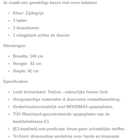
Je maakt een geweldige keuze met onze ladekast
Kleur: Zijdegrijs
3 laden
3 draaideuren
1 inlegplank achter de deuren
Afmetingen:
Breedte: 140 cm
Hoogte: 81 cm
Diepte: 42 cm
Specificaties:
Look binnenkant: Texline - natuurlijke linnen look
Hoogwaardige materialen & duurzame metaalbewerking.
Onderhoudsvriendelijk met WOODMAX-spaanplaten.
TÜV Rheinland-gecontroleerde spaanplaten van de
kwaliteitsklasse E1
(E1-kwaliteit)
met predicaat: bevat geen schadelijke stoffen
Tri-front: drievoudige verdeling voor harde en krasvaste