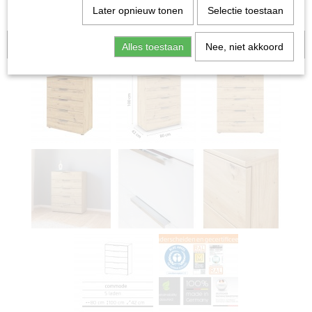
Later opnieuw tonen
Selectie toestaan
Aanbieding
Alles toestaan
Nee, niet akkoord