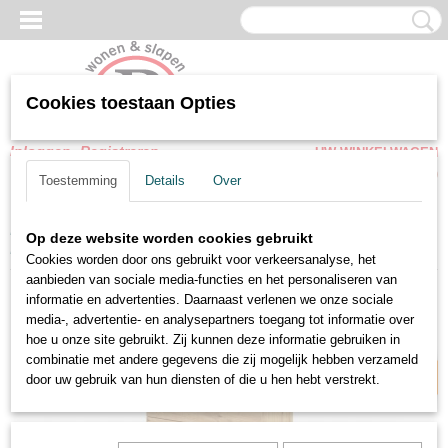
Cookies toestaan Opties
Inloggen
Registreren
UW WINKELWAGEN
Geen producten
(0)
Toestemming
Details
Over
Home
>
Woonkamer meubel
>
Kasten
>
Hoge Ladekast-Commode
Op deze website worden cookies gebruikt
Finesse Eiken artisan
Cookies worden door ons gebruikt voor verkeersanalyse, het
aanbieden van sociale media-functies en het personaliseren van
Hoogte 100 cm
informatie en advertenties. Daarnaast verlenen we onze sociale
media-, advertentie- en analysepartners toegang tot informatie over
hoe u onze site gebruikt. Zij kunnen deze informatie gebruiken in
combinatie met andere gegevens die zij mogelijk hebben verzameld
door uw gebruik van hun diensten of die u hen hebt verstrekt.