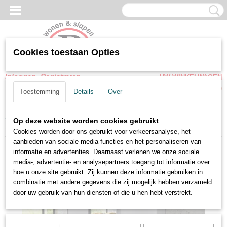
Cookies toestaan Opties
Inloggen
Registreren
UW WINKELWAGEN
Geen producten
(0)
Toestemming
Details
Over
Home
>
Slaapkamer meubel
>
Kledingkasten
>
Schuifdeurkasten
>
Op deze website worden cookies gebruikt
Schuifdeur kledingkast XL 3 Deuren Spiegel Zijdegrijs
Cookies worden door ons gebruikt voor verkeersanalyse, het
aanbieden van sociale media-functies en het personaliseren van
informatie en advertenties. Daarnaast verlenen we onze sociale
media-, advertentie- en analysepartners toegang tot informatie over
hoe u onze site gebruikt. Zij kunnen deze informatie gebruiken in
combinatie met andere gegevens die zij mogelijk hebben verzameld
door uw gebruik van hun diensten of die u hen hebt verstrekt.