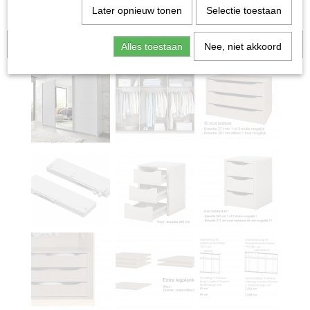
Later opnieuw tonen
Selectie toestaan
Aanbieding
Alles toestaan
Nee, niet akkoord