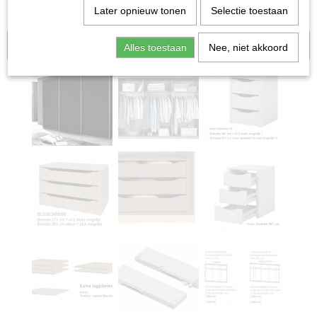
Later opnieuw tonen
Selectie toestaan
Aanbieding!
Alles toestaan
Nee, niet akkoord