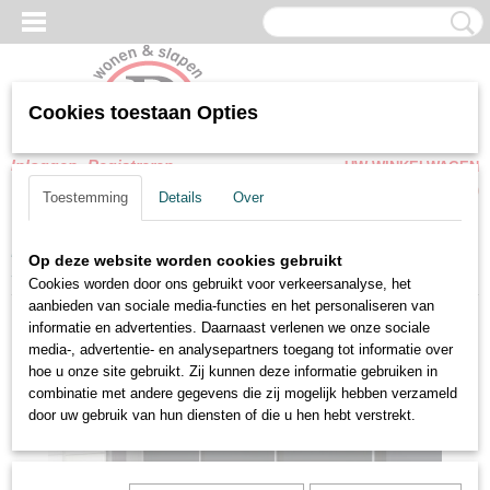
Cookies toestaan Opties
Inloggen
Registreren
UW WINKELWAGEN
Geen producten
(0)
Toestemming
Details
Over
Home
>
Slaapkamer meubel
>
Kledingkasten
>
Schuifdeurkasten
>
Op deze website worden cookies gebruikt
Schuifdeur kledingkast XL 3 Deuren Metalic Grijs
Cookies worden door ons gebruikt voor verkeersanalyse, het
aanbieden van sociale media-functies en het personaliseren van
informatie en advertenties. Daarnaast verlenen we onze sociale
media-, advertentie- en analysepartners toegang tot informatie over
hoe u onze site gebruikt. Zij kunnen deze informatie gebruiken in
combinatie met andere gegevens die zij mogelijk hebben verzameld
door uw gebruik van hun diensten of die u hen hebt verstrekt.