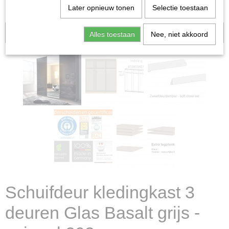
Later opnieuw tonen
Selectie toestaan
Aanbieding
Alles toestaan
Nee, niet akkoord
Schuifdeur kledingkast 3
deuren Glas Basalt grijs -