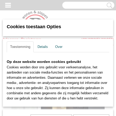
Cookies toestaan Opties
Inloggen
Registreren
UW WINKELWAGEN
Geen producten
(0)
Toestemming
Details
Over
Home
>
Slaapkamer meubel
>
Kledingkasten
>
Schuifdeurkasten
>
Op deze website worden cookies gebruikt
Schuifdeur kledingkast 3 deuren Glas Basalt grijs - spiegel 203 cm
Cookies worden door ons gebruikt voor verkeersanalyse, het
aanbieden van sociale media-functies en het personaliseren van
informatie en advertenties. Daarnaast verlenen we onze sociale
media-, advertentie- en analysepartners toegang tot informatie over
hoe u onze site gebruikt. Zij kunnen deze informatie gebruiken in
combinatie met andere gegevens die zij mogelijk hebben verzameld
door uw gebruik van hun diensten of die u hen hebt verstrekt.