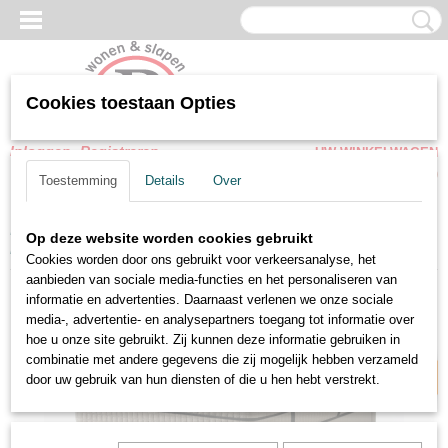
Cookies toestaan Opties
Inloggen
Registreren
UW WINKELWAGEN
Geen producten
(0)
Toestemming
Details
Over
Home
>
Opbergbedden
>
Snel leverbare Opbergbedden met
Op deze website worden cookies gebruikt
matras
>
Boxspring Alice met Opbergruimte - Taupe - Incl. Matras
Cookies worden door ons gebruikt voor verkeersanalyse, het
aanbieden van sociale media-functies en het personaliseren van
informatie en advertenties. Daarnaast verlenen we onze sociale
Snel leverbaar
media-, advertentie- en analysepartners toegang tot informatie over
hoe u onze site gebruikt. Zij kunnen deze informatie gebruiken in
combinatie met andere gegevens die zij mogelijk hebben verzameld
door uw gebruik van hun diensten of die u hen hebt verstrekt.