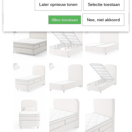
Later opnieuw tonen
Selectie toestaan
Aanbieding
Alles toestaan
Nee, niet akkoord