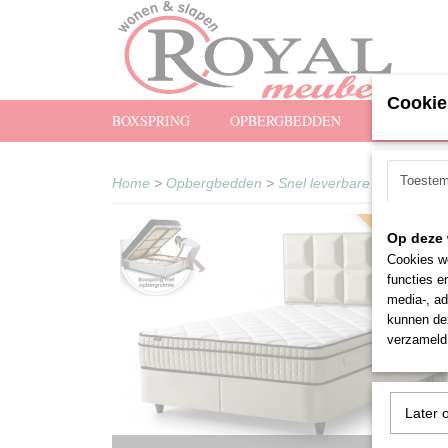
Cookie
BOXSPRING
OPBERGBEDDEN
MATRASS
Toeste
Home
>
Opbergbedden
>
Snel leverbare Opbergbed
Snel leverba
Op deze 
Cookies wo
functies e
media-, ad
kunnen dez
verzameld 
Later 