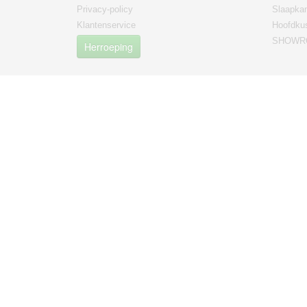
Privacy-policy
Slaapka
Klantenservice
Hoofdku
SHOWRO
Herroeping