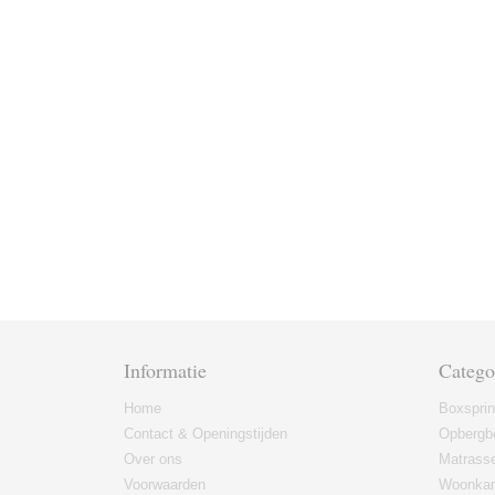
Informatie
Catego
Home
Boxspri
Contact & Openingstijden
Opbergb
Over ons
Matrass
Voorwaarden
Woonkam