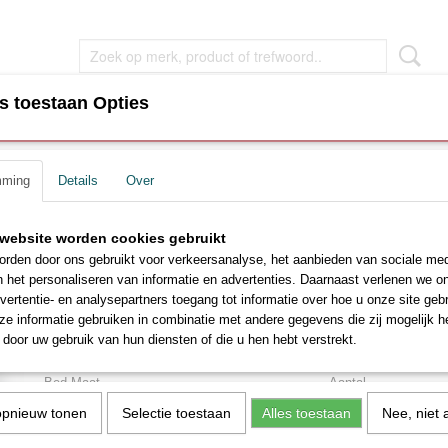
s toestaan Opties
EN
WOONKAMER MEUBEL
SLAAPKAMER MEUBEL
mming
Details
Over
den met matras
>
Boxspring Carré met Opbergruimte - Velvet Beige - I
Boxspring Carré met Opber
ar
website worden cookies gebruikt
rden door ons gebruikt voor verkeersanalyse, het aanbieden van sociale med
Velvet Beige - Incl. Matras
n het personaliseren van informatie en advertenties. Daarnaast verlenen we o
vertentie- en analysepartners toegang tot informatie over hoe u onze site gebru
€ 1149,00
e informatie gebruiken in combinatie met andere gegevens die zij mogelijk 
€ 1450,00
(inclusief btw 21%)
door uw gebruik van hun diensten of die u hen hebt verstrekt.
Levertijd ca. 2 - 4 weken
Bed Maat
Aantal
opnieuw tonen
Selectie toestaan
Alles toestaan
Nee, niet 