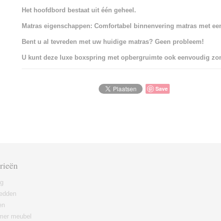
Het hoofdbord bestaat uit één geheel.
Matras eigenschappen: Comfortabel binnenvering matras met ee
Bent u al tevreden met uw huidige matras? Geen probleem!
U kunt deze luxe boxspring met opbergruimte ook eenvoudig zon
Save
rieën
ng
edden
en
er meubel