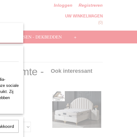
Inloggen
Registreren
UW WINKELWAGEN
Geen producten
(0)
HOOFDKUSSEN - DEKBEDDEN
+
ncl. Matras
gruimte -
Ook interessant
ia-
nze sociale
ikt. Zij
hebben
akkoord