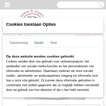
Cookies toestaan Opties
Inloggen
Registreren
UW WINKELWAGEN
Geen producten
(0)
Toestemming
Details
Over
Home
>
Opbergbedden
>
Snel leverbare Opbergbedden met
Op deze website worden cookies gebruikt
matras
>
Boxspring Leo opbergbed set Velvet ecru-taupe kleuren
Cookies worden door ons gebruikt voor verkeersanalyse, het
aanbieden van sociale media-functies en het personaliseren van
informatie en advertenties. Daarnaast verlenen we onze sociale
Snel leverbaar
media-, advertentie- en analysepartners toegang tot informatie over
hoe u onze site gebruikt. Zij kunnen deze informatie gebruiken in
combinatie met andere gegevens die zij mogelijk hebben verzameld
door uw gebruik van hun diensten of die u hen hebt verstrekt.