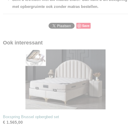
met opbergruimte ook zonder matras bestellen.
Save
Ook interessant
Boxspring Brussel opbergbed set
€ 1.565,00