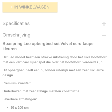
IN WINKELWAGEN
Specificaties
Productcode
Omschrijving
1315-21087
Boxspring Leo opbergbed set Velvet ecru-taupe
kleuren.
Het Leo model heeft een strakke uitstraling door het luxe hoofdbord
met een verticaal lijnenspel die over het hoofdbord verdeeld zijn.
Dit opbergbed heeft een bijzonder uiterlijk met een zeer luxueuze
design.
Premium kwaliteit!
Onderboxen met zeer stevige metalen constructie.
Leverbare afmetingen:
90 x 200 cm