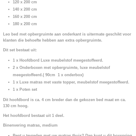
120 x 200 cm
140 x 200 cm
160 x 200 cm
180 x 200 cm
Leo bed met opbergruimte aan onderkant is uitermate geschikt voor
klanten die behoefte hebben aan extra opbergruimte.
Dit set bestaat uit:
1 x Hoofdbord Luxe meubelstof meegestoffeerd.
2 x Onderboxen met opbergruimte, luxe meubelstof
meegestoffeerd.( 90cm 1 x onderbox)
1 x Luxe matras met vaste topper, meubelstof meegestoffeerd.
1 x Poten set
Dit hoofdbord is ca. 4 cm breder dan de gekozen bed maat en ca.
130 cm hoog.
Het hoofdbord bestaat uit 1 deel.
Binenvering matras, medium
Bent u tevreden met uw matras thuis? Dan kunt u dit boxspring