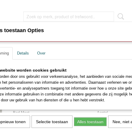
s toestaan Opties
EN
WOONKAMER MEUBEL
SLAAPKAMER MEUBEL
mming
Details
Over
tras
>
Opbergbedden Leo Velvet ecru kleur zonder matras
Opbergbedden Leo Velvet 
ar
website worden cookies gebruikt
rden door ons gebruikt voor verkeersanalyse, het aanbieden van sociale med
kleur zonder matras
n het personaliseren van informatie en advertenties. Daarnaast verlenen we o
vertentie- en analysepartners toegang tot informatie over hoe u onze site gebru
€ 820,00
e informatie gebruiken in combinatie met andere gegevens die zij mogelijk 
€ 1030,00
(inclusief btw 21%)
door uw gebruik van hun diensten of die u hen hebt verstrekt.
Levertijd ca. 2 - 4 weken
Bed Maat
Aantal
opnieuw tonen
Selectie toestaan
Alles toestaan
Nee, niet 