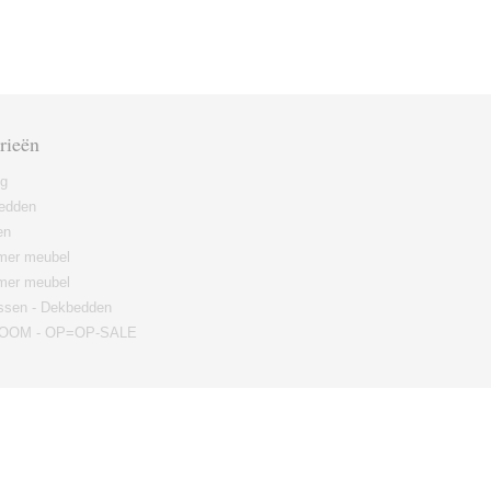
rieën
ng
edden
en
er meubel
mer meubel
ssen - Dekbedden
OM - OP=OP-SALE