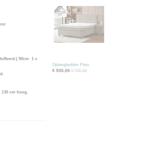
voor
offeerd.( 90cm 1 x
Opbergbedden Plein
€ 555,00
€ 705,00
d.
. 130 cm hoog.