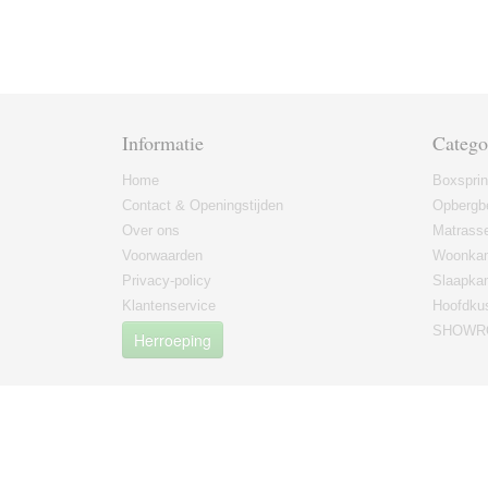
Informatie
Catego
Home
Boxspri
Contact & Openingstijden
Opbergb
Over ons
Matrass
Voorwaarden
Woonkam
Privacy-policy
Slaapka
Klantenservice
Hoofdku
SHOWRO
Herroeping