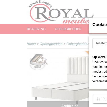
Cookie
BOXSPRING
OPBERGBEDDEN
MATRASS
Toeste
Home
>
Opbergbedden
>
Opbergbedden Zonder Ma
Snel leverba
Op deze 
Cookies wo
functies e
media-, ad
kunnen dez
verzameld 
Later 
Aanbieding