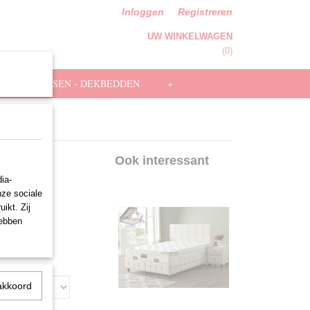
Inloggen
Registreren
UW WINKELWAGEN
Geen producten
(0)
HOOFDKUSSEN - DEKBEDDEN
+
ecru
Ook interessant
ia-
nze sociale
ikt. Zij
hebben
akkoord