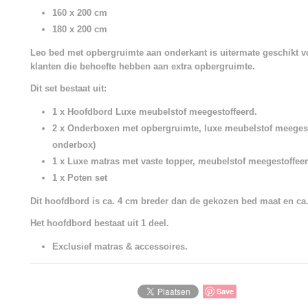
160 x 200 cm
180 x 200 cm
Leo bed met opbergruimte aan onderkant is uitermate geschikt 
klanten die behoefte hebben aan extra opbergruimte.
Dit set bestaat uit:
1 x Hoofdbord Luxe meubelstof meegestoffeerd.
2 x Onderboxen met opbergruimte, luxe meubelstof meegest
onderbox)
1 x Luxe matras met vaste topper, meubelstof meegestoffeer
1 x Poten set
Dit hoofdbord is ca. 4 cm breder dan de gekozen bed maat en ca
Het hoofdbord bestaat uit 1 deel.
Exclusief matras & accessoires.
Save