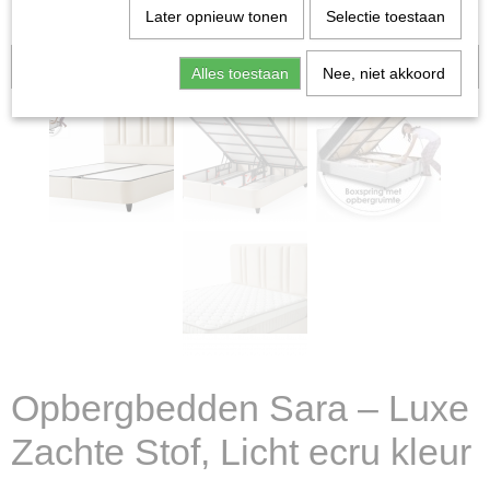
Later opnieuw tonen
Selectie toestaan
Aanbieding
Alles toestaan
Nee, niet akkoord
Opbergbedden Sara – Luxe
Zachte Stof, Licht ecru kleur