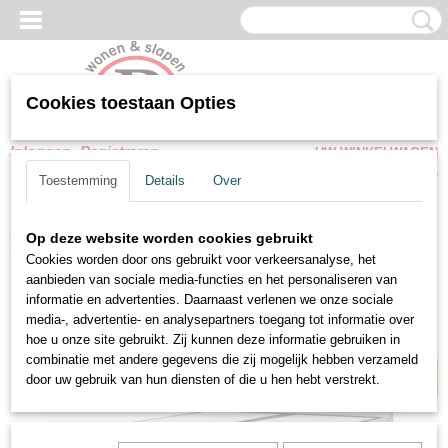
Cookies toestaan Opties
Inloggen
Registreren
UW WINKELWAGEN
Geen producten
(0)
Toestemming
Details
Over
Home
>
Opbergbedden
>
Opbergbedden Zonder Matras
>
Op deze website worden cookies gebruikt
Opbergbedden Sara – Luxe Zachte Stof, Licht ecru kleur
Cookies worden door ons gebruikt voor verkeersanalyse, het
aanbieden van sociale media-functies en het personaliseren van
informatie en advertenties. Daarnaast verlenen we onze sociale
Snel leverbaar
media-, advertentie- en analysepartners toegang tot informatie over
hoe u onze site gebruikt. Zij kunnen deze informatie gebruiken in
combinatie met andere gegevens die zij mogelijk hebben verzameld
door uw gebruik van hun diensten of die u hen hebt verstrekt.