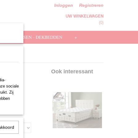
Inloggen
Registreren
UW WINKELWAGEN
Geen producten
(0)
HOOFDKUSSEN - DEKBEDDEN
+
uxe
Ook interessant
ia-
nze sociale
ikt. Zij
hebben
akkoord