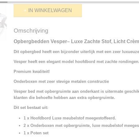
IN WINKELWAGEN
Omschrijving
Opbergbedden Vesper– Luxe Zachte Stof, Licht Crè
Dit opbergbed heeft een bijzonder uiterlijk met een zeer luxueuz
Vesper heeft een elegant model hoofdbord met zachte rondingen
Premium kwaliteit!
Onderboxen met zeer stevige metalen constructie
Vesper bed met opbergruimte aan onderkant is uitermate geschi
klanten die behoefte hebben aan extra opbergruimte.
Dit set bestaat uit:
1 x Hoofdbord Luxe meubelstof meegestoffeerd.
2 x Onderboxen met opbergruimte, luxe meubelstof meegest
1 x Poten set