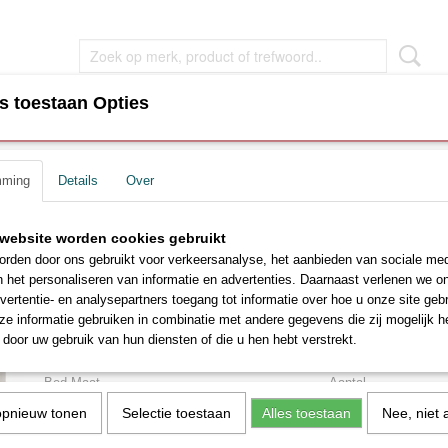
s toestaan Opties
EN
WOONKAMER MEUBEL
SLAAPKAMER MEUBEL
mming
Details
Over
tras
>
Opbergbedden Vesper – Luxe Zachte Stof, Licht Crème
Opbergbedden Vesper – L
ar
website worden cookies gebruikt
rden door ons gebruikt voor verkeersanalyse, het aanbieden van sociale med
Zachte Stof, Licht Crème
n het personaliseren van informatie en advertenties. Daarnaast verlenen we o
vertentie- en analysepartners toegang tot informatie over hoe u onze site gebru
€ 855,00
e informatie gebruiken in combinatie met andere gegevens die zij mogelijk 
€ 1075,00
(inclusief btw 21%)
door uw gebruik van hun diensten of die u hen hebt verstrekt.
Levertijd ca. 2- 4 weken
Bed Maat
Aantal
opnieuw tonen
Selectie toestaan
Alles toestaan
Nee, niet 