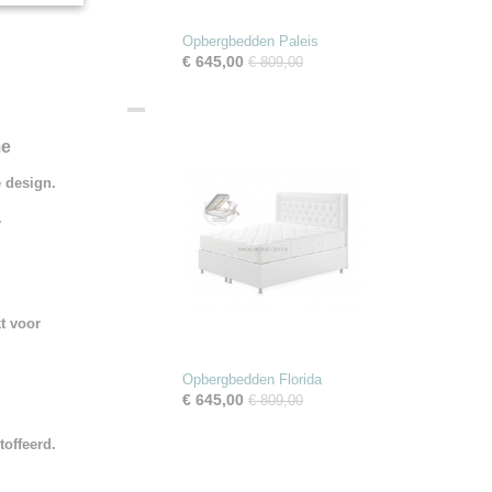
Opbergbedden Paleis
€ 645,00
€ 809,00
me
e design.
.
kt voor
Opbergbedden Florida
€ 645,00
€ 809,00
offeerd.