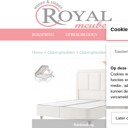
Cookie
BOXSPRING
OPBERGBEDDEN
MATRASS
Toeste
Home
>
Opbergbedden
>
Opbergbedden Zonder Ma
Snel leverba
Op deze 
Cookies wo
functies e
media-, ad
kunnen dez
verzameld 
Later 
Aanbieding