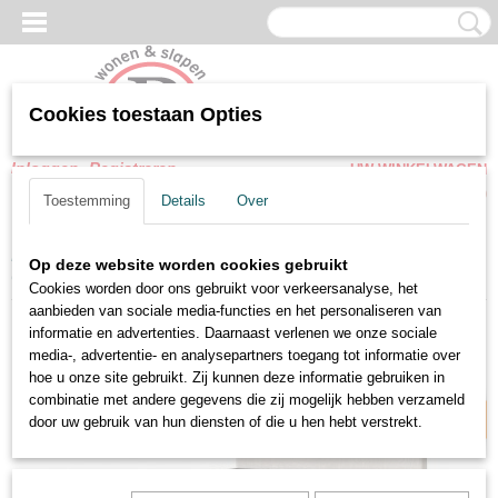
Cookies toestaan Opties
Inloggen
Registreren
UW WINKELWAGEN
Geen producten
(0)
Toestemming
Details
Over
Home
>
Opbergbedden
>
Opbergbedden Zonder Matras
>
Op deze website worden cookies gebruikt
Opbergbedden Stella met zachte teddy stof in lichte cremekleur.
Cookies worden door ons gebruikt voor verkeersanalyse, het
aanbieden van sociale media-functies en het personaliseren van
informatie en advertenties. Daarnaast verlenen we onze sociale
Snel leverbaar
media-, advertentie- en analysepartners toegang tot informatie over
hoe u onze site gebruikt. Zij kunnen deze informatie gebruiken in
combinatie met andere gegevens die zij mogelijk hebben verzameld
door uw gebruik van hun diensten of die u hen hebt verstrekt.