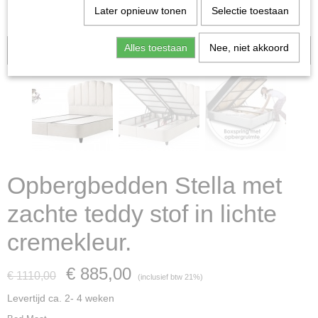
Later opnieuw tonen
Selectie toestaan
Alles toestaan
Nee, niet akkoord
Aanbieding
Opbergbedden Stella met
zachte teddy stof in lichte
cremekleur.
€ 885,00
€ 1110,00
(inclusief btw 21%)
Levertijd ca. 2- 4 weken