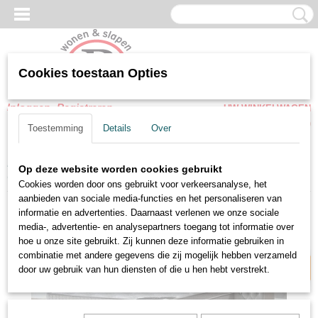
Cookies toestaan Opties
Inloggen
Registreren
UW WINKELWAGEN
Geen producten
(0)
Toestemming
Details
Over
Home
>
Opbergbedden
>
Opbergbedden Zonder Matras
>
Op deze website worden cookies gebruikt
Opbergbedden Sibilla
Cookies worden door ons gebruikt voor verkeersanalyse, het
aanbieden van sociale media-functies en het personaliseren van
Zelf samenstellen
informatie en advertenties. Daarnaast verlenen we onze sociale
media-, advertentie- en analysepartners toegang tot informatie over
hoe u onze site gebruikt. Zij kunnen deze informatie gebruiken in
combinatie met andere gegevens die zij mogelijk hebben verzameld
door uw gebruik van hun diensten of die u hen hebt verstrekt.