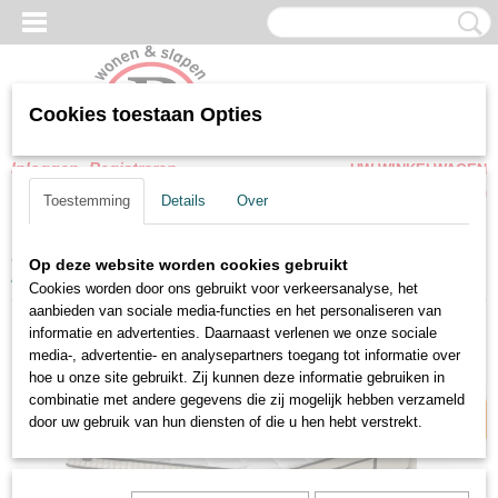
Cookies toestaan Opties
Inloggen
Registreren
UW WINKELWAGEN
Geen producten
(0)
Toestemming
Details
Over
Home
>
Opbergbedden
>
Opbergbedden Met Matras
>
Boxspring
Op deze website worden cookies gebruikt
Alice met Opbergruimte - Bouclé Crème - Incl. Matras
Cookies worden door ons gebruikt voor verkeersanalyse, het
aanbieden van sociale media-functies en het personaliseren van
informatie en advertenties. Daarnaast verlenen we onze sociale
Snel leverbaar
media-, advertentie- en analysepartners toegang tot informatie over
hoe u onze site gebruikt. Zij kunnen deze informatie gebruiken in
combinatie met andere gegevens die zij mogelijk hebben verzameld
door uw gebruik van hun diensten of die u hen hebt verstrekt.