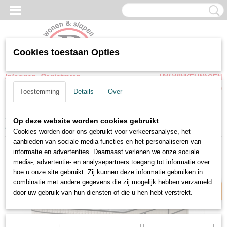
Cookies toestaan Opties
Inloggen
Registreren
UW WINKELWAGEN
Geen producten
(0)
Toestemming
Details
Over
Home
>
Opbergbedden
>
Opbergbedden Met Matras
>
Boxspring
Op deze website worden cookies gebruikt
Bouclé met Opbergruimte - Crèmekleur - Incl. Matras
Cookies worden door ons gebruikt voor verkeersanalyse, het
aanbieden van sociale media-functies en het personaliseren van
informatie en advertenties. Daarnaast verlenen we onze sociale
Snel leverbaar
media-, advertentie- en analysepartners toegang tot informatie over
hoe u onze site gebruikt. Zij kunnen deze informatie gebruiken in
combinatie met andere gegevens die zij mogelijk hebben verzameld
door uw gebruik van hun diensten of die u hen hebt verstrekt.