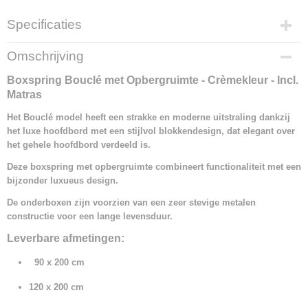
Specificaties
Productcode
Omschrijving
1350-21072
Boxspring Bouclé met Opbergruimte - Crèmekleur - Incl.
Matras
Het Bouclé model heeft een strakke en moderne uitstraling dankzij
het luxe hoofdbord met een stijlvol blokkendesign, dat elegant over
het gehele hoofdbord verdeeld is.
Deze boxspring met opbergruimte combineert functionaliteit met een
bijzonder luxueus design.
De onderboxen zijn voorzien van een zeer stevige metalen
constructie voor een lange levensduur.
Leverbare afmetingen:
90 x 200 cm
120 x 200 cm