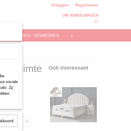
Inloggen
Registreren
UW WINKELWAGEN
Geen producten
(0)
HOOFDKUSSEN - DEKBEDDEN
+
ergruimte
Ook interessant
ia-
nze sociale
ikt. Zij
hebben
akkoord