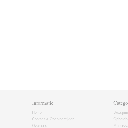
Informatie
Catego
Home
Boxspri
Contact & Openingstijden
Opbergb
Over ons
Matrass