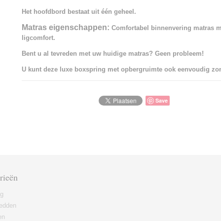
Het hoofdbord bestaat uit één geheel.
Matras eigenschappen:
Comfortabel binnenvering matras 
ligcomfort.
Bent u al tevreden met uw huidige matras? Geen probleem!
U kunt deze luxe boxspring met opbergruimte ook eenvoudig zon
Save
rieën
ng
edden
en