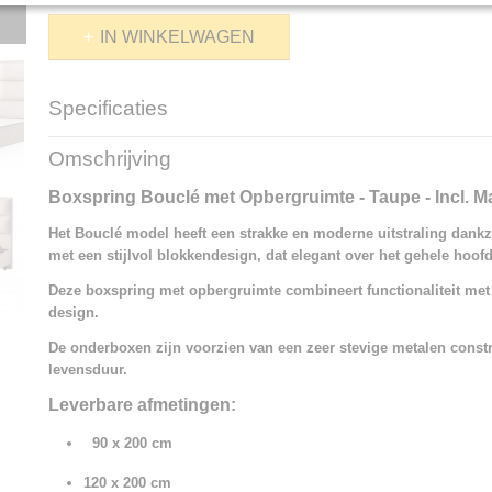
IN WINKELWAGEN
Specificaties
Productcode
1347-21077
Omschrijving
Boxspring Bouclé met Opbergruimte - Taupe - Incl. M
Het Bouclé model heeft een strakke en moderne uitstraling dankz
met een stijlvol blokkendesign, dat elegant over het gehele hoof
Deze boxspring met opbergruimte combineert functionaliteit met
design.
De onderboxen zijn voorzien van een zeer stevige metalen constr
levensduur.
Leverbare afmetingen:
90 x 200 cm
120 x 200 cm