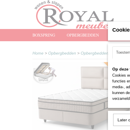
Cookie
BOXSPRING
OPBERGBEDDEN
MATRASS
Toeste
Home
>
Opbergbedden
>
Opbergbedden Met Matra
Snel leverba
Op deze 
Cookies wo
functies e
media-, ad
kunnen dez
verzameld 
Later 