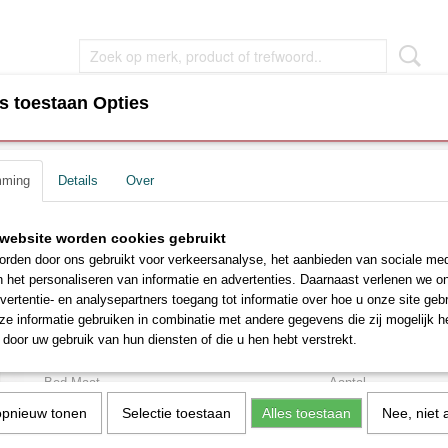
s toestaan Opties
EN
WOONKAMER MEUBEL
SLAAPKAMER MEUBEL
mming
Details
Over
s
>
Boxspring Bouclé met Opbergruimte - Taupe - Incl. Matras
Boxspring Bouclé met Opb
ar
website worden cookies gebruikt
rden door ons gebruikt voor verkeersanalyse, het aanbieden van sociale med
- Taupe - Incl. Matras
n het personaliseren van informatie en advertenties. Daarnaast verlenen we o
vertentie- en analysepartners toegang tot informatie over hoe u onze site gebru
€ 1149,00
e informatie gebruiken in combinatie met andere gegevens die zij mogelijk 
€ 1450,00
(inclusief btw 21%)
door uw gebruik van hun diensten of die u hen hebt verstrekt.
Levertijd ca. 2 - 4 weken
Bed Maat
Aantal
opnieuw tonen
Selectie toestaan
Alles toestaan
Nee, niet 