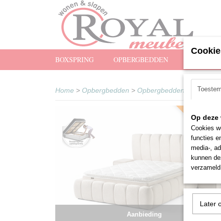
Cookie
BOXSPRING
OPBERGBEDDEN
MATRASS
Toeste
Home
>
Opbergbedden
>
Opbergbedden Met Matra
Snel leverba
Op deze 
Cookies wo
functies e
media-, ad
kunnen dez
verzameld 
Later 
Aanbieding