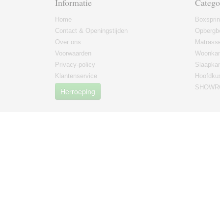
Informatie
Catego
Home
Boxspri
Contact & Openingstijden
Opbergb
Over ons
Matrass
Voorwaarden
Woonkam
Privacy-policy
Slaapka
Klantenservice
Hoofdku
SHOWRO
Herroeping