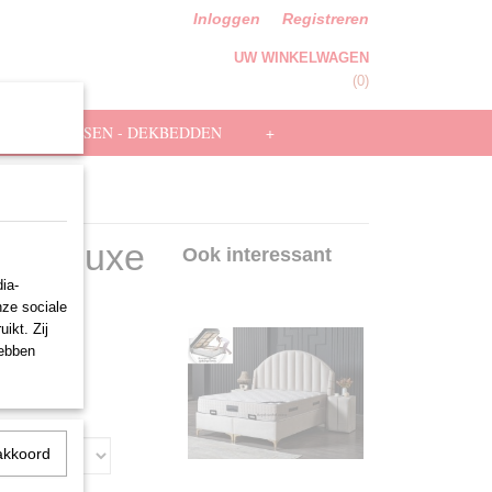
Inloggen
Registreren
UW WINKELWAGEN
Geen producten
(0)
HOOFDKUSSEN - DEKBEDDEN
+
bed Luxe
Ook interessant
ia-
nze sociale
ikt. Zij
hebben
akkoord