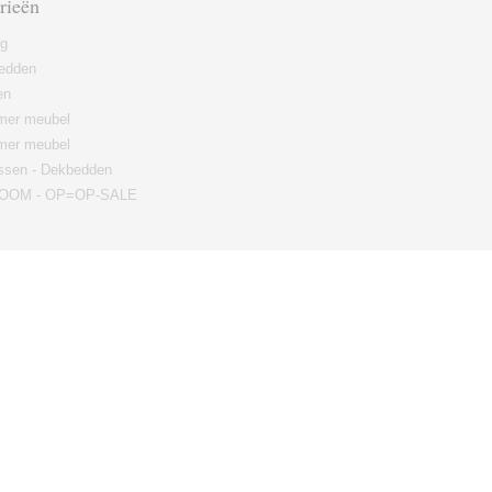
rieën
ng
edden
en
er meubel
mer meubel
ssen - Dekbedden
OM - OP=OP-SALE