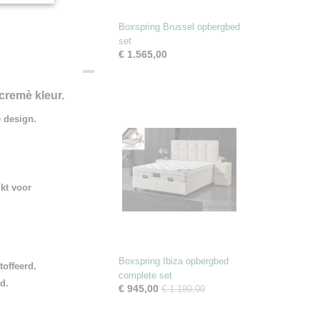
Boxspring Brussel opbergbed
set
€ 1.565,00
cremè kleur.
e design.
ikt voor
Boxspring Ibiza opbergbed
offeerd.
complete set
d.
€ 945,00
€ 1.180,00