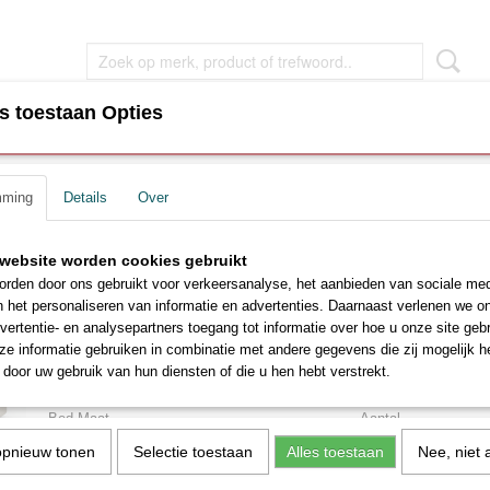
s toestaan Opties
EN
WOONKAMER MEUBEL
SLAAPKAMER MEUBEL
mming
Details
Over
s
>
Boxspring Japandi opbergbed Luxe zachte stof licht cremè
Boxspring Japandi opberg
ar
website worden cookies gebruikt
rden door ons gebruikt voor verkeersanalyse, het aanbieden van sociale med
zachte stof licht cremè
n het personaliseren van informatie en advertenties. Daarnaast verlenen we o
vertentie- en analysepartners toegang tot informatie over hoe u onze site gebru
€ 1875,00
e informatie gebruiken in combinatie met andere gegevens die zij mogelijk 
€ 2350,00
(inclusief btw 21%)
door uw gebruik van hun diensten of die u hen hebt verstrekt.
Levertijd ca. 2 - 4 weken
Bed Maat
Aantal
opnieuw tonen
Selectie toestaan
Alles toestaan
Nee, niet 