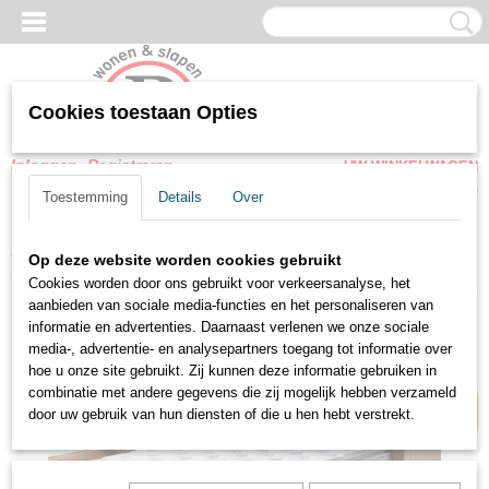
Cookies toestaan Opties
Inloggen
Registreren
UW WINKELWAGEN
Geen producten
(0)
Toestemming
Details
Over
Home
>
Opbergbedden
>
Opbergbedden Met Matras
>
Boxspring
Op deze website worden cookies gebruikt
Moon opbergbed complete set
Cookies worden door ons gebruikt voor verkeersanalyse, het
aanbieden van sociale media-functies en het personaliseren van
Zelf samenstellen
informatie en advertenties. Daarnaast verlenen we onze sociale
media-, advertentie- en analysepartners toegang tot informatie over
hoe u onze site gebruikt. Zij kunnen deze informatie gebruiken in
combinatie met andere gegevens die zij mogelijk hebben verzameld
door uw gebruik van hun diensten of die u hen hebt verstrekt.