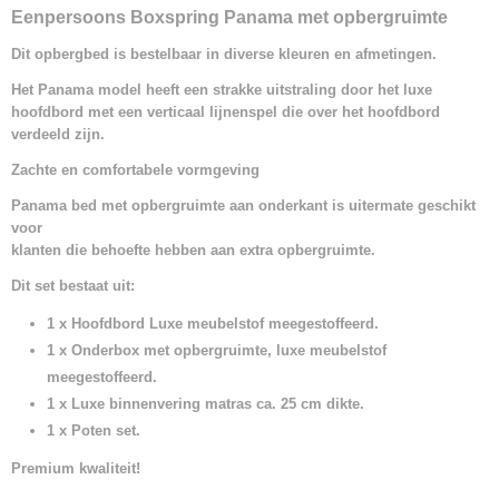
Eenpersoons Boxspring Panama met opbergruimte
Dit opbergbed is bestelbaar in diverse kleuren en afmetingen.
Het Panama model heeft een strakke uitstraling door het luxe
hoofdbord met een verticaal lijnenspel die over het hoofdbord
verdeeld zijn.
Zachte en comfortabele vormgeving
Panama bed met opbergruimte aan onderkant is uitermate geschikt
voor
klanten die behoefte hebben aan extra opbergruimte.
Dit set bestaat uit:
1 x Hoofdbord Luxe meubelstof meegestoffeerd.
1 x Onderbox met opbergruimte, luxe meubelstof
meegestoffeerd.
1 x Luxe binnenvering matras ca. 25 cm dikte.
1 x Poten set.
Premium kwaliteit!