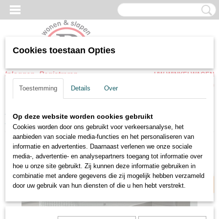
Cookies toestaan Opties
Inloggen
Registreren
UW WINKELWAGEN
Geen producten
(0)
Toestemming
Details
Over
Home
>
Opbergbedden
>
Opbergbedden Met Matras
>
Op deze website worden cookies gebruikt
Eenpersoons Boxspring Panama met opbergruimte
Cookies worden door ons gebruikt voor verkeersanalyse, het
aanbieden van sociale media-functies en het personaliseren van
Zelf samenstellen
informatie en advertenties. Daarnaast verlenen we onze sociale
media-, advertentie- en analysepartners toegang tot informatie over
hoe u onze site gebruikt. Zij kunnen deze informatie gebruiken in
combinatie met andere gegevens die zij mogelijk hebben verzameld
door uw gebruik van hun diensten of die u hen hebt verstrekt.