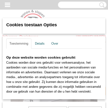
Cookies toestaan Opties
Inloggen
Registreren
UW WINKELWAGEN
Geen producten
(0)
Toestemming
Details
Over
Home
>
Opbergbedden
>
Opbergbedden Met Matras
>
Op deze website worden cookies gebruikt
Eenpersoons Boxspring Damla met opbergruimte
Cookies worden door ons gebruikt voor verkeersanalyse, het
aanbieden van sociale media-functies en het personaliseren van
Zelf samenstellen
informatie en advertenties. Daarnaast verlenen we onze sociale
media-, advertentie- en analysepartners toegang tot informatie over
hoe u onze site gebruikt. Zij kunnen deze informatie gebruiken in
combinatie met andere gegevens die zij mogelijk hebben verzameld
door uw gebruik van hun diensten of die u hen hebt verstrekt.