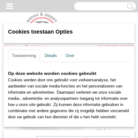
Cookies toestaan Opties
Inloggen
Registreren
UW WINKELWAGEN
Geen producten
(0)
Toestemming
Details
Over
Home
>
Matrassen
>
Kinder Peutermatrassen
>
Kinder-
Op deze website worden cookies gebruikt
Peutermatrassen - 70x140x10 cm Comfort schuim
Cookies worden door ons gebruikt voor verkeersanalyse, het
aanbieden van sociale media-functies en het personaliseren van
informatie en advertenties. Daarnaast verlenen we onze sociale
media-, advertentie- en analysepartners toegang tot informatie over
hoe u onze site gebruikt. Zij kunnen deze informatie gebruiken in
combinatie met andere gegevens die zij mogelijk hebben verzameld
door uw gebruik van hun diensten of die u hen hebt verstrekt.