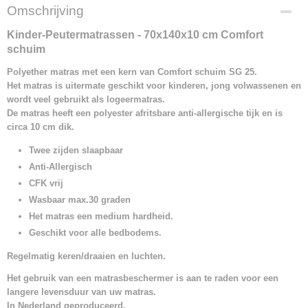
EAN code
Omschrijving
7448120394341
Kinder-Peutermatrassen - 70x140x10 cm Comfort
schuim
Polyether matras met een kern van Comfort schuim SG 25.
Het matras is uitermate geschikt voor kinderen, jong volwassenen en
wordt veel gebruikt als logeermatras
.
De matras heeft een polyester afritsbare anti-allergische tijk en is
circa 10 cm dik.
Twee zijden slaapbaar
Anti-Allergisch
CFK vrij
Wasbaar max.30 graden
Het matras een medium hardheid.
Geschikt voor alle bedbodems.
Regelmatig keren/draaien en luchten.
Het gebruik van een matrasbeschermer is aan te raden voor een
langere levensduur van uw matras.
In Nederland geproduceerd,