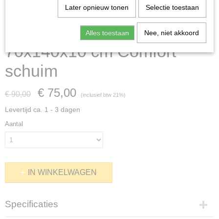
Later opnieuw tonen
Selectie toestaan
Kinder-Peutermatrassen -
Alles toestaan
Nee, niet akkoord
70x140x10 cm Comfort
schuim
€ 75,00
€ 90,00
(inclusief btw 21%)
Levertijd ca. 1 - 3 dagen
Aantal
IN WINKELWAGEN
Specificaties