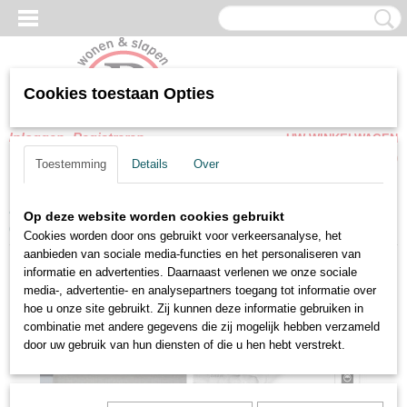
Cookies toestaan Opties
Inloggen
Registreren
UW WINKELWAGEN
Geen producten
(0)
Toestemming
Details
Over
Home
>
Matrassen
>
Hoezen - Dubbeldoek tijk
>
Matrashoes
Op deze website worden cookies gebruikt
(Dubbeldoek tijk) matras dikte 34 cm
Cookies worden door ons gebruikt voor verkeersanalyse, het
aanbieden van sociale media-functies en het personaliseren van
informatie en advertenties. Daarnaast verlenen we onze sociale
media-, advertentie- en analysepartners toegang tot informatie over
hoe u onze site gebruikt. Zij kunnen deze informatie gebruiken in
combinatie met andere gegevens die zij mogelijk hebben verzameld
door uw gebruik van hun diensten of die u hen hebt verstrekt.