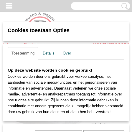
Cookies toestaan Opties
Inloggen
Registreren
UW WINKELWAGEN
Geen producten
(0)
Toestemming
Details
Over
Home
>
Matrassen
>
1-Persoons Schuimmatrassen
>
Kinder-
Op deze website worden cookies gebruikt
Peutermatrassen - 70x150x10 cm Comfort schuim
Cookies worden door ons gebruikt voor verkeersanalyse, het
aanbieden van sociale media-functies en het personaliseren van
informatie en advertenties. Daarnaast verlenen we onze sociale
media-, advertentie- en analysepartners toegang tot informatie over
hoe u onze site gebruikt. Zij kunnen deze informatie gebruiken in
combinatie met andere gegevens die zij mogelijk hebben verzameld
door uw gebruik van hun diensten of die u hen hebt verstrekt.