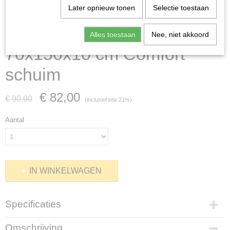
Later opnieuw tonen
Selectie toestaan
Kinder-Peutermatrassen -
Alles toestaan
Nee, niet akkoord
70x150x10 cm Comfort
schuim
€ 82,00
€ 90,00
(inclusief btw 21%)
Aantal
IN WINKELWAGEN
Specificaties
EAN code
Omschrijving