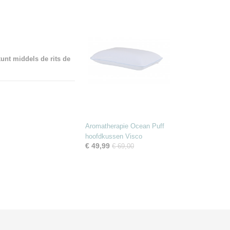
kunt middels de rits de
Aromatherapie Ocean Puff
hoofdkussen Visco
€ 49,99
€ 69,00