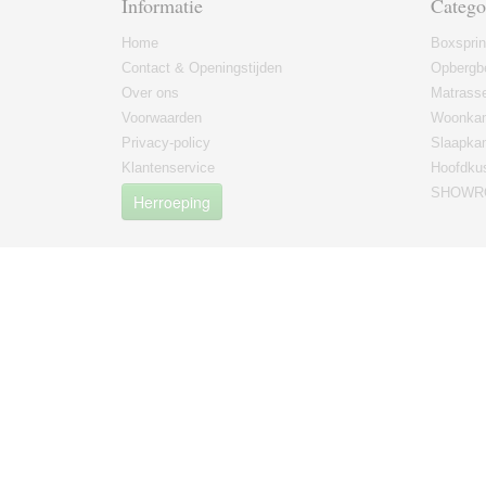
Informatie
Catego
Home
Boxspri
Contact & Openingstijden
Opbergb
Over ons
Matrass
Voorwaarden
Woonkam
Privacy-policy
Slaapka
Klantenservice
Hoofdku
SHOWRO
Herroeping