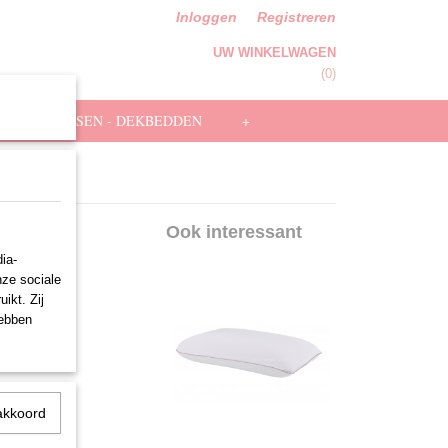
Inloggen
Registreren
UW WINKELWAGEN
Geen producten
(0)
HOOFDKUSSEN - DEKBEDDEN
+
sen
Ook interessant
ia-
nze sociale
ikt. Zij
hebben
akkoord