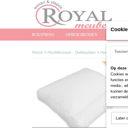
Cookie
BOXSPRING
OPBERGBEDDEN
MATRASS
Toeste
Home
>
Hoofdkussen - Dekbedden
>
Hoofdkussen
Op deze 
Neksteun
Cookies wo
functies e
media-, ad
kunnen dez
verzameld 
Later 