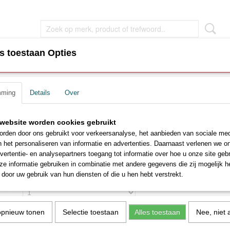
s toestaan Opties
EN
WOONKAMER MEUBEL
SLAAPKAMER MEUBEL
mming
Details
Over
>
Neksteun Swiss hoofdkussen
Neksteun Swiss hoofdkus
website worden cookies gebruikt
rden door ons gebruikt voor verkeersanalyse, het aanbieden van sociale med
€ 27,99
n het personaliseren van informatie en advertenties. Daarnaast verlenen we o
€ 38,00
(inclusief btw 21%)
vertentie- en analysepartners toegang tot informatie over hoe u onze site gebru
Levertijd Binnen 1 - 2 dagen
e informatie gebruiken in combinatie met andere gegevens die zij mogelijk 
door uw gebruik van hun diensten of die u hen hebt verstrekt.
Aantal
opnieuw tonen
Selectie toestaan
Alles toestaan
Nee, niet 
IN WINKELWAGEN