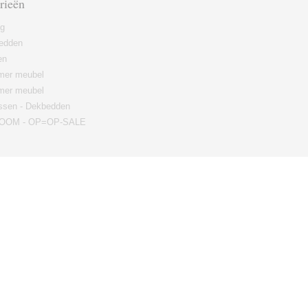
rieën
ng
edden
en
er meubel
mer meubel
ssen - Dekbedden
OM - OP=OP-SALE