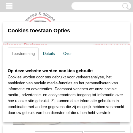
Cookies toestaan Opties
Inloggen
Registreren
UW WINKELWAGEN
Geen producten
(0)
Toestemming
Details
Over
Home
>
Hoofdkussen - Dekbedden
>
Dekbedden
>
Classic
Op deze website worden cookies gebruikt
dekbedden 200 x 220 cm 4-seizoenen Holle vezel synthetisch
Cookies worden door ons gebruikt voor verkeersanalyse, het
aanbieden van sociale media-functies en het personaliseren van
informatie en advertenties. Daarnaast verlenen we onze sociale
media-, advertentie- en analysepartners toegang tot informatie over
hoe u onze site gebruikt. Zij kunnen deze informatie gebruiken in
combinatie met andere gegevens die zij mogelijk hebben verzameld
door uw gebruik van hun diensten of die u hen hebt verstrekt.