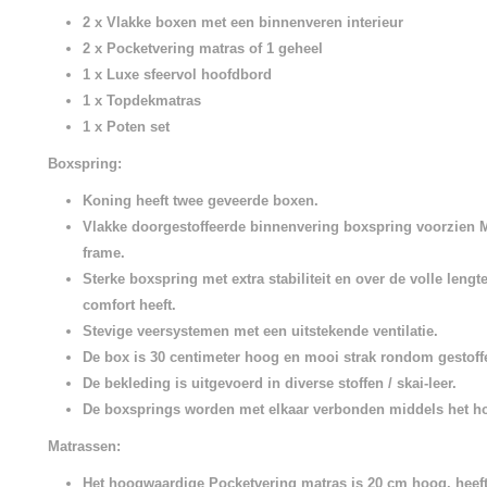
2 x Vlakke boxen met een binnenveren interieur
2 x Pocketvering matras of 1 geheel
1 x Luxe sfeervol hoofdbord
1 x Topdekmatras
1 x Poten set
Boxspring:
Koning heeft twee geveerde boxen.
Vlakke doorgestoffeerde binnenvering boxspring voorzien
frame.
Sterke boxspring met extra stabiliteit en over de volle lengt
comfort heeft.
Stevige veersystemen met een uitstekende ventilatie.
De box is 30 centimeter hoog en mooi strak rondom gestoff
De bekleding is uitgevoerd in diverse stoffen / skai-leer.
De boxsprings worden met elkaar verbonden middels het h
Matrassen:
Het hoogwaardige Pocketvering matras is 20 cm hoog, heeft