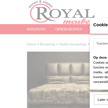
Cookie
BOXSPRING
OPBERGBEDDEN
MATRASS
Toeste
Home
>
Boxspring
>
Vlakke boxsprings
>
Boxspring 
Op deze 
Cookies wo
functies e
media-, ad
kunnen dez
verzameld 
Later 