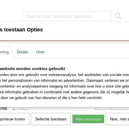
s toestaan Opties
EN
WOONKAMER MEUBEL
SLAAPKAMER MEUBEL
mming
Details
Over
Konings bedden complete set
Boxspring Konings bedde
website worden cookies gebruikt
rden door ons gebruikt voor verkeersanalyse, het aanbieden van sociale med
complete set
n het personaliseren van informatie en advertenties. Daarnaast verlenen we o
vertentie- en analysepartners toegang tot informatie over hoe u onze site gebru
€ 1049,00
e informatie gebruiken in combinatie met andere gegevens die zij mogelijk 
€ 1399,00
(inclusief btw 21%)
door uw gebruik van hun diensten of die u hen hebt verstrekt.
Levertijd ca. 1 - 3 weken
Bed Maat
Topper / Oplegmatra
opnieuw tonen
Selectie toestaan
Alles toestaan
Nee, niet 