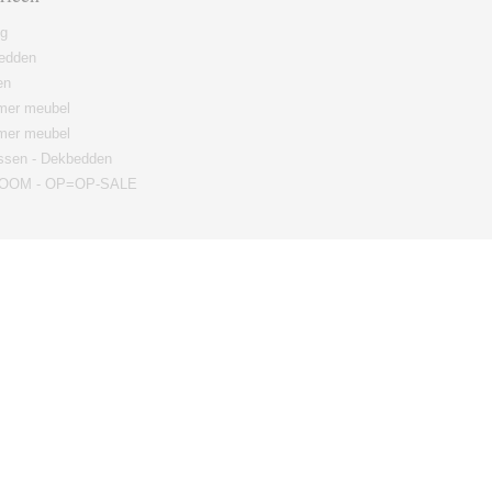
ng
edden
en
er meubel
mer meubel
ssen - Dekbedden
OM - OP=OP-SALE