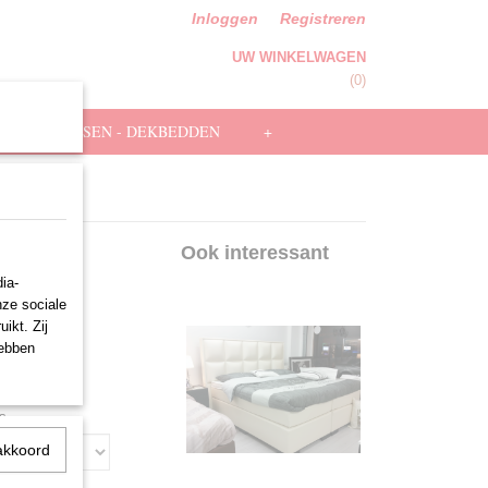
Inloggen
Registreren
UW WINKELWAGEN
Geen producten
(0)
HOOFDKUSSEN - DEKBEDDEN
+
n
Ook interessant
ia-
nze sociale
ikt. Zij
hebben
s
akkoord