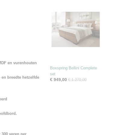
 MDF en vurenhouten
Boxspring Bellini Complete
set
e en breedte hetzelfde
€ 949,00
€ 1.270,00
eerd
oofdbord.
 300 veren per