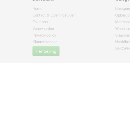
Home
Boxspri
Contact & Openingstijden
Opbergb
Over ons
Matrass
Voorwaarden
Woonkam
Privacy-policy
Slaapka
Klantenservice
Hoofdku
SHOWRO
Herroeping