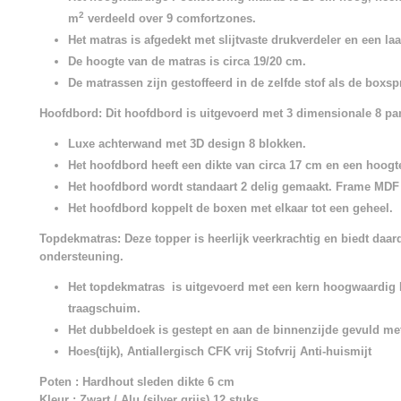
2
m
verdeeld over 9 comfortzones.
Het matras is afgedekt met slijtvaste drukverdeler en een 
De hoogte van de matras is circa 19/20 cm.
De matrassen zijn gestoffeerd in de zelfde stof als de boxsp
Hoofdbord: Dit hoofdbord is uitgevoerd met 3 dimensionale 8 pa
Luxe achterwand met 3D design 8 blokken.
Het hoofdbord heeft een dikte van circa 17 cm en een hoogt
Het hoofdbord wordt standaart 2 delig gemaakt. Frame MDF
Het hoofdbord koppelt de boxen met elkaar tot een geheel.
Topdekmatras: Deze topper is heerlijk veerkrachtig en biedt daar
ondersteuning.
Het topdekmatras is uitgevoerd met een kern hoogwaardi
traagschuim.
Het dubbeldoek is gestept en aan de binnenzijde gevuld me
Hoes(tijk), Antiallergisch CFK vrij Stofvrij Anti-huismijt
Poten : Hardhout sleden dikte 6 cm
Kleur : Zwart / Alu (silver grijs) 12 stuks.