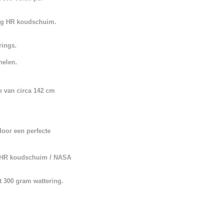
laag HR koudschuim.
rings.
nelen.
e van circa 142 cm
door een perfecte
g HR koudschuim / NASA
t 300 gram wattering.