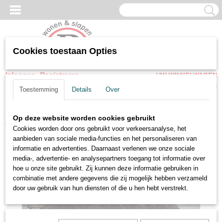
Cookies toestaan Opties
Inloggen
Registreren
UW WINKELWAGEN
Geen producten
(0)
Toestemming
Details
Over
Home
>
Boxspring
>
Vlakke boxsprings
>
Boxspring Venice Swiss
Op deze website worden cookies gebruikt
collectie complete set
Cookies worden door ons gebruikt voor verkeersanalyse, het
aanbieden van sociale media-functies en het personaliseren van
informatie en advertenties. Daarnaast verlenen we onze sociale
media-, advertentie- en analysepartners toegang tot informatie over
hoe u onze site gebruikt. Zij kunnen deze informatie gebruiken in
combinatie met andere gegevens die zij mogelijk hebben verzameld
door uw gebruik van hun diensten of die u hen hebt verstrekt.