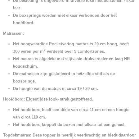
De bekleding is uitgevoerd in diverse luxe meubelstoffen / skai-
leer.
De boxsprings worden met elkaar verbonden door het
hoofdbord.
Matrassen:
Het hoogwaardige Pocketvering matras is 20 cm hoog, heeft
2
300 veren per m
verdeeld over 9 comfortzones.
Het matras is afgedekt met slijtvaste drukverdeler en laag HR
koudschuim.
De matrassen zijn gestoffeerd in hetzelfde stof als de
boxsprings.
De hoogte van de matras is circa 19 / 20 cm.
Hoofdbord:
Eigentijdse look-
strak gestoffeerd.
Het hoofdbord heeft een dikte van circa 11 cm en een hoogte
van circa 110 cm.
Het hoofdbord koppelt de boxen met elkaar tot een geheel.
Topdekmatras: Deze topper is heerlijk veerkrachtig en biedt daardoor