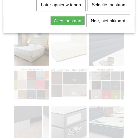
Later opnieuw tonen
Selectie toestaan
Alles toestaan
Nee, niet akkoord
Aanbieding!