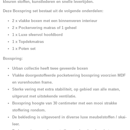
kleuren stoffen, kunstlederen en snelle levertijden.
Deze Boxspring set bestaat uit de volgende onderdelen:
2 x vlakke boxen met een binnenveren interieur
2 x Pockervering matras of 1 geheel
1 x Luxe sfeervol hoofdbord
1 x Topdekmatras
1 x Poten set
Boxspring:
Urban collectie heeft twee geveerde boxen
Vlakke doorgestoffeerde pocketvering boxspring voorzien MDF
en vurenhouten frame.
Sterke vering met extra stabiliteit, op gebied van alle maten,
uitgerust met uitstekende ventilatie.
Boxspring hoogte van 30 centimeter met een mooi strakke
stoffering rondom.
De bekleding is uitgevoerd in diverse luxe meubelstoffen / skai-
leer.