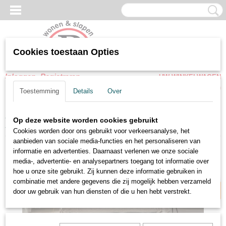
Cookies toestaan Opties
Inloggen
Registreren
UW WINKELWAGEN
Geen producten
(0)
Toestemming
Details
Over
Home
>
Boxspring
>
Vlakke boxsprings
>
Boxspring 247 Twist
Op deze website worden cookies gebruikt
stiletto complete set
Cookies worden door ons gebruikt voor verkeersanalyse, het
aanbieden van sociale media-functies en het personaliseren van
Premium kwaliteit
informatie en advertenties. Daarnaast verlenen we onze sociale
media-, advertentie- en analysepartners toegang tot informatie over
hoe u onze site gebruikt. Zij kunnen deze informatie gebruiken in
combinatie met andere gegevens die zij mogelijk hebben verzameld
door uw gebruik van hun diensten of die u hen hebt verstrekt.