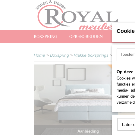
Cookie
BOXSPRING
OPBERGBEDDEN
MATRASS
Toeste
Home
>
Boxspring
>
Vlakke boxsprings
>
Boxspring 
Premium kwali
Op deze 
Cookies wo
functies e
media-, ad
kunnen dez
verzameld 
Later 
Aanbieding