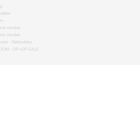
ng
edden
en
er meubel
mer meubel
ssen - Dekbedden
OM - OP=OP-SALE