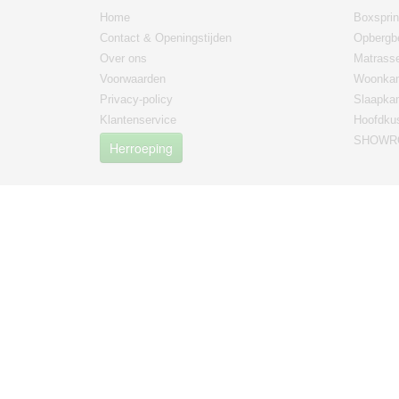
Home
Boxspri
Contact & Openingstijden
Opbergb
Over ons
Matrass
Voorwaarden
Woonkam
Privacy-policy
Slaapka
Klantenservice
Hoofdku
SHOWRO
Herroeping