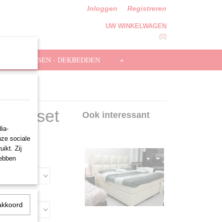
Inloggen
Registreren
UW WINKELWAGEN
Geen producten
(0)
HOOFDKUSSEN - DEKBEDDEN
+
lete set
Ook interessant
ia-
nze sociale
ikt. Zij
hebben
Oplegmatras
akkoord