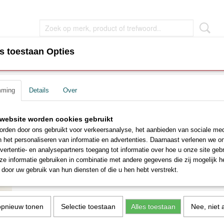
s toestaan Opties
EN
WOONKAMER MEUBEL
SLAAPKAMER MEUBEL
mming
Details
Over
247 Select complete set
Boxspring 247 Select comp
teit
website worden cookies gebruikt
rden door ons gebruikt voor verkeersanalyse, het aanbieden van sociale med
€ 2475,00
n het personaliseren van informatie en advertenties. Daarnaast verlenen we o
€ 3100,00
(inclusief btw 21%)
vertentie- en analysepartners toegang tot informatie over hoe u onze site gebru
e informatie gebruiken in combinatie met andere gegevens die zij mogelijk 
Selecteer Bed Maat
Selecteer Topper / 
door uw gebruik van hun diensten of die u hen hebt verstrekt.
Selecteer kleur Boxspring poten
Aantal
opnieuw tonen
Selectie toestaan
Alles toestaan
Nee, niet 