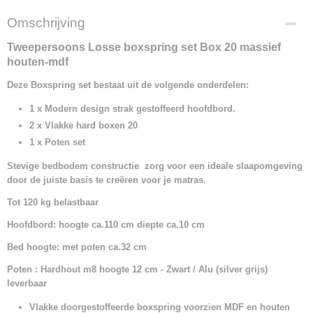
Omschrijving
Tweepersoons Losse boxspring set Box 20 massief
houten-mdf
Deze Boxspring set bestaat uit de volgende onderdelen:
1 x Modern design strak gestoffeerd hoofdbord.
2 x Vlakke hard boxen 20
1 x Poten set
Stevige bedbodem constructie zorg voor een ideale slaapomgeving
door de juiste basis te creëren voor je matras.
Tot 120 kg belastbaar
Hoofdbord: hoogte ca.110 cm diepte ca.10 cm
Bed hoogte: met poten ca.32 cm
Poten : Hardhout m8 hoogte 12 cm -
Zwart / Alu (silver grijs)
leverbaar
Vlakke doorgestoffeerde boxspring voorzien MDF en houten