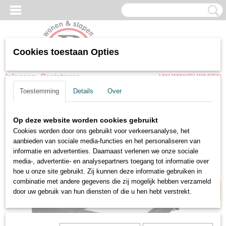
Cookies toestaan Opties
Inloggen
Registreren
UW WINKELWAGEN
Geen producten
(0)
Toestemming
Details
Over
Home
>
Boxspring
>
Boxspring zonder matras
>
Tweepersoons
Op deze website worden cookies gebruikt
Losse boxspring set Box 20 massief houten-mdf
Cookies worden door ons gebruikt voor verkeersanalyse, het
aanbieden van sociale media-functies en het personaliseren van
informatie en advertenties. Daarnaast verlenen we onze sociale
Meer kleuren
media-, advertentie- en analysepartners toegang tot informatie over
hoe u onze site gebruikt. Zij kunnen deze informatie gebruiken in
combinatie met andere gegevens die zij mogelijk hebben verzameld
door uw gebruik van hun diensten of die u hen hebt verstrekt.